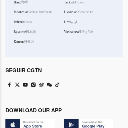
Hindi
हिन्दी
Turkish
Türkçe
Indonesian
Bahasa Indonesia
Ukrainian
Українська
Italian
Italiano
Urdu
اردو
Japanese
日本語
Vietnamese
Tiếng Việt
Korean
한국어
SEGUIR CGTN
DOWNLOAD OUR APP