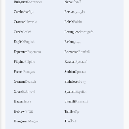
Bulgarian
Български
Nepali
नेपाली
Cambodian
ខ្មែរ
Persian
فارسی
Croatian
Hrvatski
Polish
Polski
Czech
Český
Portuguese
Português
English
English
Pashto
پښتو
Esperanto
Esperanto
Romanian
Română
Filipino
Filipino
Russian
Русский
French
Français
Serbian
Српски
German
Deutsch
Sinhalese
සිංහල
Greek
Ελληνικά
Spanish
Español
Hausa
Hausa
Swahili
Kiswahili
Hebrew
עברית
Tamil
தமிழ்
Hungarian
Magyar
Thai
ไทย