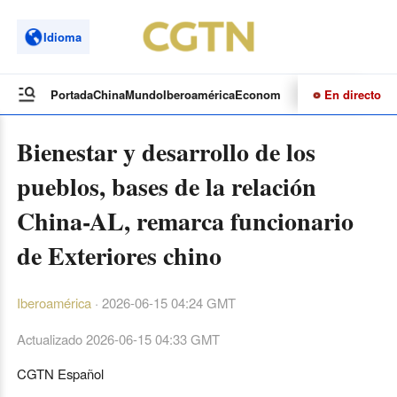
Idioma
En directo
Portada
China
Mundo
Iberoamérica
Economía
Cultura
Deportes
Te
Bienestar y desarrollo de los
pueblos, bases de la relación
China-AL, remarca funcionario
de Exteriores chino
Iberoamérica
·
2026-06-15 04:24 GMT
Actualizado
2026-06-15 04:33 GMT
CGTN Español