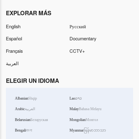
EXPLORAR MÁS
English
Русский
Español
Documentary
Français
CCTV+
العربية
ELEGIR UN IDIOMA
Albanian
Shqip
Lao
ລາວ
Arabic
العربية
Malay
Bahasa Melayu
Belarusian
Беларуская
Mongolian
Монгол
Bengali
বাংলা
Myanmar
မြန်မာဘာသာ