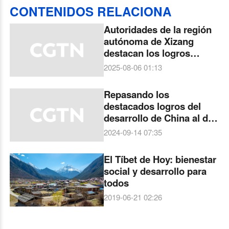
CONTENIDOS RELACIONA
Autoridades de la región
autónoma de Xizang
destacan los logros
alcanzados en desarrollo
2025-08-06 01:13
y bienestar
Repasando los
destacados logros del
desarrollo de China al dar
la bienvenida al Año
2024-09-14 07:35
Nuevo Chino
El Tíbet de Hoy: bienestar
social y desarrollo para
todos
2019-06-21 02:26