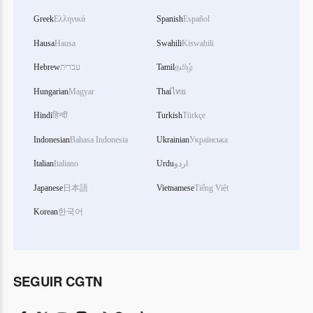
Greek
Ελληνικά
Spanish
Español
Hausa
Hausa
Swahili
Kiswahili
Hebrew
עברית
Tamil
தமிழ்
Hungarian
Magyar
Thai
ไทย
Hindi
हिन्दी
Turkish
Türkçe
Indonesian
Bahasa Indonesia
Ukrainian
Українська
Italian
Italiano
Urdu
اردو
Japanese
日本語
Vietnamese
Tiếng Việt
Korean
한국어
SEGUIR CGTN