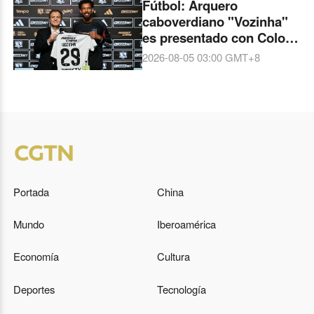
Fútbol: Arquero
caboverdiano "Vozinha"
es presentado con Colo
Colo de Chile
2026-08-05 03:00
GMT+8
Portada
China
Mundo
Iberoamérica
Economía
Cultura
Deportes
Tecnología