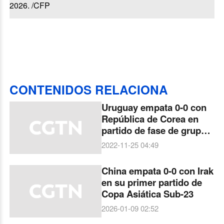
2026. /CFP
CONTENIDOS RELACIONA
Uruguay empata 0-0 con
República de Corea en
partido de fase de grupos
de Copa Mundial
2022-11-25 04:49
China empata 0-0 con Irak
en su primer partido de
Copa Asiática Sub-23
2026-01-09 02:52