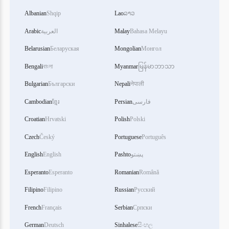
Albanian
Shqip
Lao
ລາວ
Arabic
العربية
Malay
Bahasa Melayu
Belarusian
Беларуская
Mongolian
Монгол
Bengali
বাংলা
Myanmar
မြန်မာဘာသာ
Bulgarian
Български
Nepali
नेपाली
Cambodian
ខ្មែរ
Persian
فارسی
Croatian
Hrvatski
Polish
Polski
Czech
Český
Portuguese
Português
English
English
Pashto
پښتو
Esperanto
Esperanto
Romanian
Română
Filipino
Filipino
Russian
Русский
French
Français
Serbian
Српски
German
Deutsch
Sinhalese
සිංහල