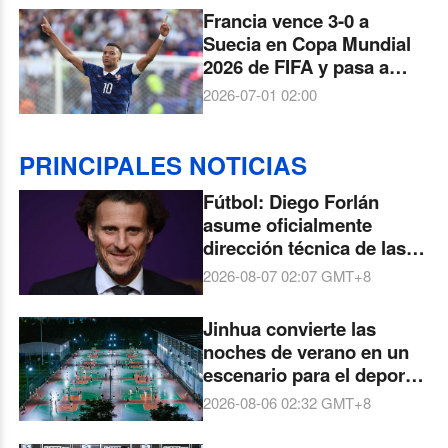
Francia vence 3-0 a
Suecia en Copa Mundial
2026 de FIFA y pasa a
octavos de final
2026-07-01 02:00
PRINCIPALES NOTICIAS
Fútbol: Diego Forlán
asume oficialmente
dirección técnica de las
selecciones de Uruguay
2026-08-07 02:07
GMT+8
mayor y sub-20
Jinhua convierte las
noches de verano en un
escenario para el deporte
y la vida activa
2026-08-06 02:32
GMT+8