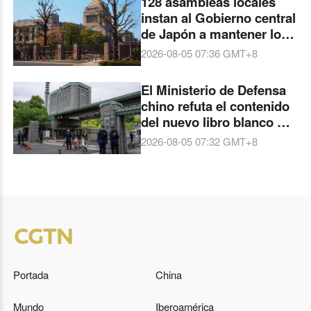
128 asambleas locales
instan al Gobierno central
de Japón a mantener los
Tres Principios No
2026-08-05 07:36
GMT+8
Nucleares
El Ministerio de Defensa
chino refuta el contenido
del nuevo libro blanco de
defensa japonés
2026-08-05 07:32
GMT+8
Portada
China
Mundo
Iberoamérica