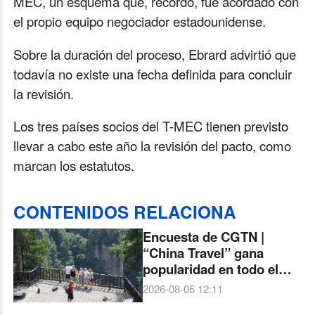
MEC, un esquema que, recordó, fue acordado con
el propio equipo negociador estadounidense.
Sobre la duración del proceso, Ebrard advirtió que
todavía no existe una fecha definida para concluir
la revisión.
Los tres países socios del T-MEC tienen previsto
llevar a cabo este año la revisión del pacto, como
marcan los estatutos.
CONTENIDOS RELACIONA
Encuesta de CGTN |
“China Travel” gana
popularidad en todo el
mundo. Más del 90 % de
2026-08-05 12:11
los encuestados ven un