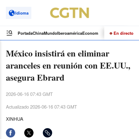
Idioma
En directo
Portada
China
Mundo
Iberoamérica
Economía
Cultura
Deportes
Te
México insistirá en eliminar
aranceles en reunión con EE.UU.,
asegura Ebrard
2026-06-16 07:43 GMT
Actualizado
2026-06-16 07:43 GMT
XINHUA