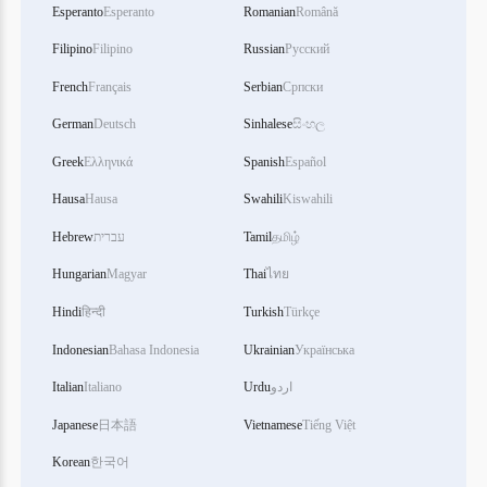
Esperanto
Esperanto
Romanian
Română
Filipino
Filipino
Russian
Русский
French
Français
Serbian
Српски
German
Deutsch
Sinhalese
සිංහල
Greek
Ελληνικά
Spanish
Español
Hausa
Hausa
Swahili
Kiswahili
Hebrew
עברית
Tamil
தமிழ்
Hungarian
Magyar
Thai
ไทย
Hindi
हिन्दी
Turkish
Türkçe
Indonesian
Bahasa Indonesia
Ukrainian
Українська
Italian
Italiano
Urdu
اردو
Japanese
日本語
Vietnamese
Tiếng Việt
Korean
한국어