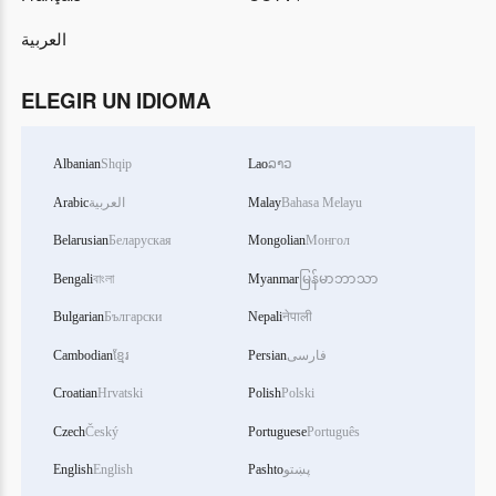
العربية
ELEGIR UN IDIOMA
Albanian
Shqip
Lao
ລາວ
Arabic
العربية
Malay
Bahasa Melayu
Belarusian
Беларуская
Mongolian
Монгол
Bengali
বাংলা
Myanmar
မြန်မာဘာသာ
Bulgarian
Български
Nepali
नेपाली
Cambodian
ខ្មែរ
Persian
فارسی
Croatian
Hrvatski
Polish
Polski
Czech
Český
Portuguese
Português
English
English
Pashto
پښتو