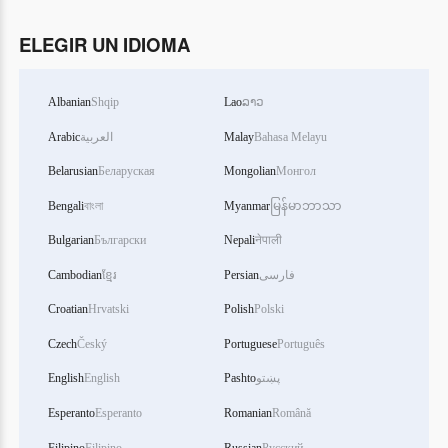
ELEGIR UN IDIOMA
Albanian
Shqip
Lao
ລາວ
Arabic
العربية
Malay
Bahasa Melayu
Belarusian
Беларуская
Mongolian
Монгол
Bengali
বাংলা
Myanmar
မြန်မာဘာသာ
Bulgarian
Български
Nepali
नेपाली
Cambodian
ខ្មែរ
Persian
فارسی
Croatian
Hrvatski
Polish
Polski
Czech
Český
Portuguese
Português
English
English
Pashto
پښتو
Esperanto
Esperanto
Romanian
Română
Filipino
Filipino
Russian
Русский