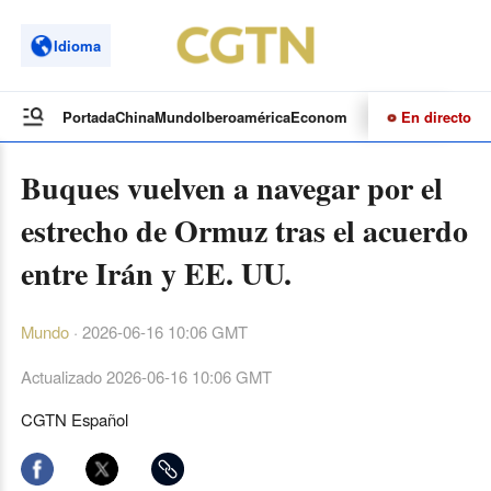
Idioma
En directo
Portada
China
Mundo
Iberoamérica
Economía
Cultura
Deportes
Te
Buques vuelven a navegar por el
estrecho de Ormuz tras el acuerdo
entre Irán y EE. UU.
Mundo
·
2026-06-16 10:06 GMT
Actualizado
2026-06-16 10:06 GMT
CGTN Español