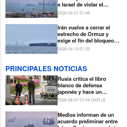
e Israel de violar el
memorando de
2026-06-21 07:48
entendimiento
Irán vuelve a cerrar el
estrecho de Ormuz y
exige el fin del bloqueo
naval de EE. UU.
2026-04-19 01:33
PRINCIPALES NOTICIAS
Rusia critica el libro
blanco de defensa
japonés y hace un
llamado a preservar la
2026-08-07 07:44
GMT+8
paz
Medios informan de un
acuerdo preliminar entre