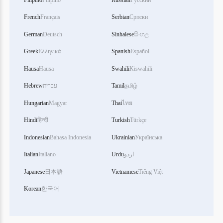
French
Français
Serbian
Српски
German
Deutsch
Sinhalese
සිංහල
Greek
Ελληνικά
Spanish
Español
Hausa
Hausa
Swahili
Kiswahili
Hebrew
עברית
Tamil
தமிழ்
Hungarian
Magyar
Thai
ไทย
Hindi
हिन्दी
Turkish
Türkçe
Indonesian
Bahasa Indonesia
Ukrainian
Українська
Italian
Italiano
Urdu
اردو
Japanese
日本語
Vietnamese
Tiếng Việt
Korean
한국어