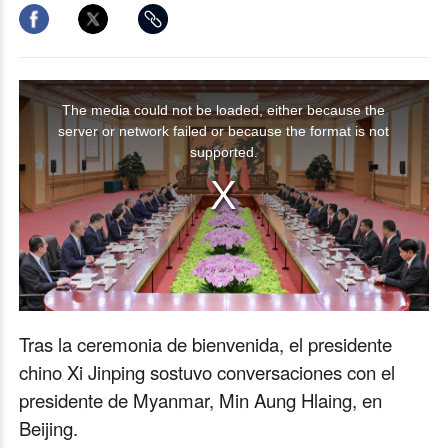
T
The media could not be loaded, either because the
h
server or network failed or because the format is not
i
supported.
s
i
s
a
m
o
Tras la ceremonia de bienvenida, el presidente
d
chino Xi Jinping sostuvo conversaciones con el
a
presidente de Myanmar, Min Aung Hlaing, en
l
Beijing.
w