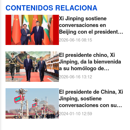
CONTENIDOS RELACIONA
Xi Jinping sostiene
conversaciones en
Beijing con el presidente
de Myanmar, Min Aung
2026-06-16 08:15
Hlaing
El presidente chino, Xi
Jinping, da la bienvenida
a su homólogo de
Myanmar, Min Aung
2026-06-16 13:12
Hlaing
El presidente de China, Xi
Jinping, sostiene
conversaciones con su
homólogo de Maldivas,
2024-01-10 12:59
Mohamed Muizzu