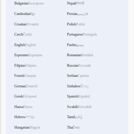
Bulgarian
Български
Nepali
नेपाली
Cambodian
ខ្មែរ
Persian
فارسی
Croatian
Hrvatski
Polish
Polski
Czech
Český
Portuguese
Português
English
English
Pashto
پښتو
Esperanto
Esperanto
Romanian
Română
Filipino
Filipino
Russian
Русский
French
Français
Serbian
Српски
German
Deutsch
Sinhalese
සිංහල
Greek
Ελληνικά
Spanish
Español
Hausa
Hausa
Swahili
Kiswahili
Hebrew
עברית
Tamil
தமிழ்
Hungarian
Magyar
Thai
ไทย