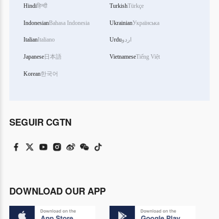
Hindi
हिन्दी
Turkish
Türkçe
Indonesian
Bahasa Indonesia
Ukrainian
Українська
Italian
Italiano
Urdu
اردو
Japanese
日本語
Vietnamese
Tiếng Việt
Korean
한국어
SEGUIR CGTN
DOWNLOAD OUR APP