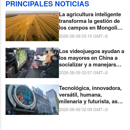
PRINCIPALES NOTICIAS
La agricultura inteligente
transforma la gestión de
los campos en Mongolia
Interior
2026-08-09 03:10
GMT+8
Los videojuegos ayudan a
los mayores en China a
socializar y a manejarse
en el mundo digital
2026-08-09 02:57
GMT+8
Tecnológica, innovadora,
versátil, humana,
milenaria y futurista, así
es China
2026-08-09 02:09
GMT+8