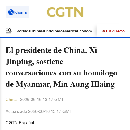
Idioma
En directo
Portada
China
Mundo
Iberoamérica
Economía
Cultura
Deportes
Te
El presidente de China, Xi
Jinping, sostiene
conversaciones con su homólogo
de Myanmar, Min Aung Hlaing
China
·
2026-06-16 13:17 GMT
Actualizado
2026-06-16 13:17 GMT
CGTN Español