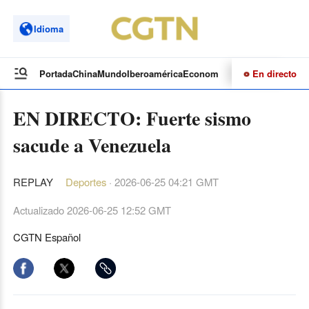
Idioma
En directo
Portada
China
Mundo
Iberoamérica
Economía
Cultura
Deportes
Te
EN DIRECTO: Fuerte sismo
sacude a Venezuela
REPLAY
Deportes
·
2026-06-25 04:21 GMT
Actualizado
2026-06-25 12:52 GMT
CGTN Español