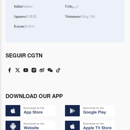
Italian
Italiano
Urdu
اردو
Japanese
日本語
Vietnamese
Tiếng Việt
Korean
한국어
SEGUIR CGTN
DOWNLOAD OUR APP