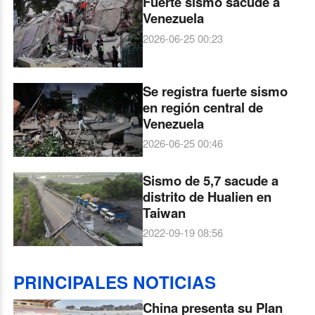
Fuerte sismo sacude a
Venezuela
2026-06-25 00:23
Se registra fuerte sismo
en región central de
Venezuela
2026-06-25 00:46
Sismo de 5,7 sacude a
distrito de Hualien en
Taiwan
2022-09-19 08:56
PRINCIPALES NOTICIAS
China presenta su Plan