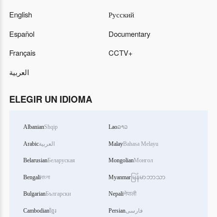
English
Русский
Español
Documentary
Français
CCTV+
العربية
ELEGIR UN IDIOMA
Albanian
Shqip
Lao
ລາວ
Arabic
العربية
Malay
Bahasa Melayu
Belarusian
Беларуская
Mongolian
Монгол
Bengali
বাংলা
Myanmar
မြန်မာဘာသာ
Bulgarian
Български
Nepali
नेपाली
Cambodian
ខ្មែរ
Persian
فارسی