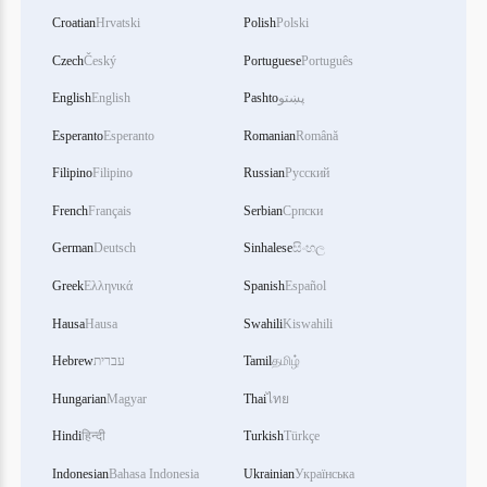
Croatian
Hrvatski
Polish
Polski
Czech
Český
Portuguese
Português
English
English
Pashto
پښتو
Esperanto
Esperanto
Romanian
Română
Filipino
Filipino
Russian
Русский
French
Français
Serbian
Српски
German
Deutsch
Sinhalese
සිංහල
Greek
Ελληνικά
Spanish
Español
Hausa
Hausa
Swahili
Kiswahili
Hebrew
עברית
Tamil
தமிழ்
Hungarian
Magyar
Thai
ไทย
Hindi
हिन्दी
Turkish
Türkçe
Indonesian
Bahasa Indonesia
Ukrainian
Українська