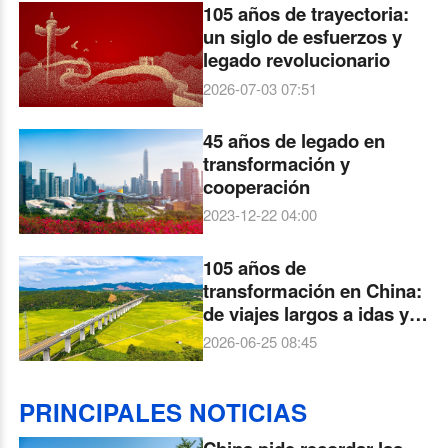
105 años de trayectoria:
un siglo de esfuerzos y
legado revolucionario
2026-07-03 07:51
45 años de legado en
transformación y
cooperación
2023-12-22 04:00
105 años de
transformación en China:
de viajes largos a idas y
vueltas en un día
2026-06-25 08:45
PRINCIPALES NOTICIAS