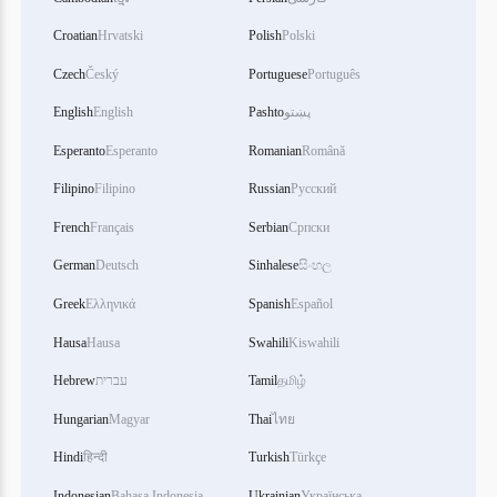
Croatian
Hrvatski
Polish
Polski
Czech
Český
Portuguese
Português
English
English
Pashto
پښتو
Esperanto
Esperanto
Romanian
Română
Filipino
Filipino
Russian
Русский
French
Français
Serbian
Српски
German
Deutsch
Sinhalese
සිංහල
Greek
Ελληνικά
Spanish
Español
Hausa
Hausa
Swahili
Kiswahili
Hebrew
עברית
Tamil
தமிழ்
Hungarian
Magyar
Thai
ไทย
Hindi
हिन्दी
Turkish
Türkçe
Indonesian
Bahasa Indonesia
Ukrainian
Українська