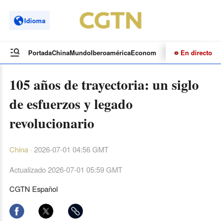
Idioma
En directo
Portada
China
Mundo
Iberoamérica
Economía
Cultura
Deportes
Te
105 años de trayectoria: un siglo
de esfuerzos y legado
revolucionario
China
·
2026-07-01 04:56 GMT
Actualizado
2026-07-01 05:59 GMT
CGTN Español