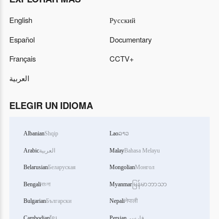
English
Русский
Español
Documentary
Français
CCTV+
العربية
ELEGIR UN IDIOMA
Albanian
Shqip
Lao
ລາວ
Arabic
العربية
Malay
Bahasa Melayu
Belarusian
Беларуская
Mongolian
Монгол
Bengali
বাংলা
Myanmar
မြန်မာဘာသာ
Bulgarian
Български
Nepali
नेपाली
Cambodian
ខ្មែរ
Persian
فارسی