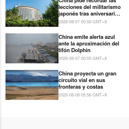
China pide recordar las
lecciones del militarismo
japonés tras aniversario
de Hiroshima
2026-08-07 00:59
GMT+8
China emite alerta azul
ante la aproximación del
tifón Dolphin
2026-08-07 00:05
GMT+8
China proyecta un gran
circuito vial en sus
fronteras y costas
2026-08-06 05:56
GMT+8