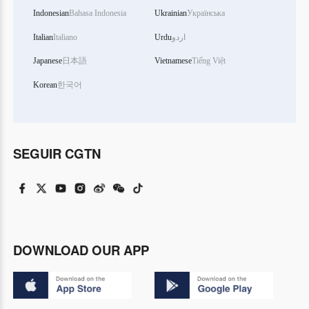
Indonesian
Bahasa Indonesia
Ukrainian
Українська
Italian
Italiano
Urdu
اردو
Japanese
日本語
Vietnamese
Tiếng Việt
Korean
한국어
SEGUIR CGTN
DOWNLOAD OUR APP