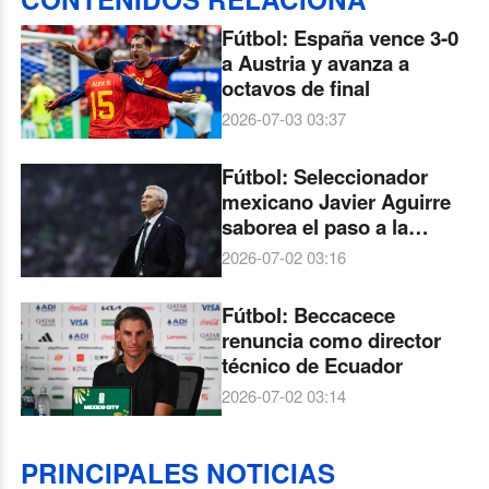
Fútbol: España vence 3-0
a Austria y avanza a
octavos de final
2026-07-03 03:37
Fútbol: Seleccionador
mexicano Javier Aguirre
saborea el paso a la
siguiente ronda del
2026-07-02 03:16
Mundial
Fútbol: Beccacece
renuncia como director
técnico de Ecuador
2026-07-02 03:14
PRINCIPALES NOTICIAS