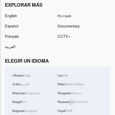
EXPLORAR MÁS
English
Русский
Español
Documentary
Français
CCTV+
العربية
ELEGIR UN IDIOMA
Albanian
Shqip
Lao
ລາວ
Arabic
العربية
Malay
Bahasa Melayu
Belarusian
Беларуская
Mongolian
Монгол
Bengali
বাংলা
Myanmar
မြန်မာဘာသာ
Bulgarian
Български
Nepali
नेपाली