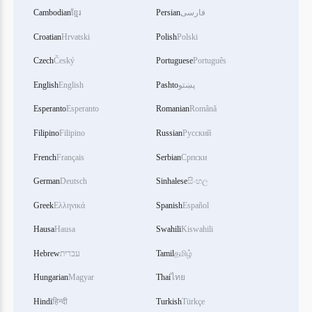
Cambodian
ខ្មែរ
Persian
فارسی
Croatian
Hrvatski
Polish
Polski
Czech
Český
Portuguese
Português
English
English
Pashto
پښتو
Esperanto
Esperanto
Romanian
Română
Filipino
Filipino
Russian
Русский
French
Français
Serbian
Српски
German
Deutsch
Sinhalese
සිංහල
Greek
Ελληνικά
Spanish
Español
Hausa
Hausa
Swahili
Kiswahili
Hebrew
עברית
Tamil
தமிழ்
Hungarian
Magyar
Thai
ไทย
Hindi
हिन्दी
Turkish
Türkçe