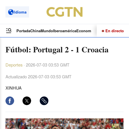
Idioma
En directo
Portada
China
Mundo
Iberoamérica
Economía
Cultura
Deportes
Te
Fútbol: Portugal 2 - 1 Croacia
Deportes
·
2026-07-03 03:53 GMT
Actualizado
2026-07-03 03:53 GMT
XINHUA