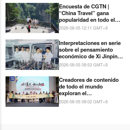
Encuesta de CGTN |
“China Travel” gana
popularidad en todo el
mundo. Más del 90 % de
2026-08-05 12:11
GMT+8
los encuestados ven un
aumento del interés
Interpretaciones en serie
global por China
sobre el pensamiento
económico de Xi Jinping:
El nacimiento de
2026-08-05 08:53
GMT+8
Jiuzhang-3 consolidó el
liderazgo internacional de
Creadores de contenido
China en computación
de todo el mundo
cuántica fotónica
exploran el
patrimonio milenario y la
2026-08-05 08:02
GMT+8
vida moderna de la región