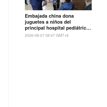
Embajada china dona
juguetes a niños del
principal hospital pediátrico
de Uruguay
2026-08-07 08:47
GMT+8