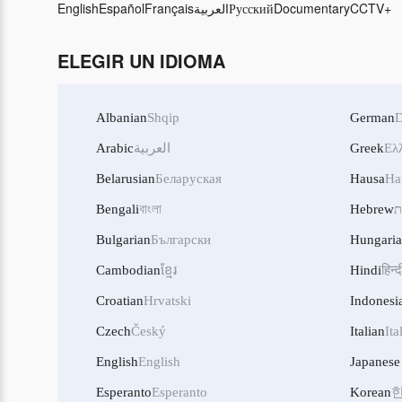
English
Español
Français
العربية
Русский
Documentary
CCTV+
ELEGIR UN IDIOMA
Albanian
Shqip
German
D
Arabic
العربية
Greek
Ελ
Belarusian
Беларуская
Hausa
Ha
Bengali
বাংলা
Hebrew
ת
Bulgarian
Български
Hungari
Cambodian
ខ្មែរ
Hindi
हिन्द
Croatian
Hrvatski
Indonesi
Czech
Český
Italian
Ita
English
English
Japanese
Esperanto
Esperanto
Korean