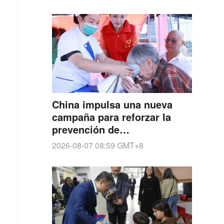
China impulsa una nueva
campaña para reforzar la
prevención de
discapacidades
2026-08-07 08:59
GMT+8