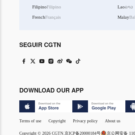
Filipino
Filipino
Lao
ລາວ
French
Français
Malay
Ba
SEGUIR CGTN
DOWNLOAD OUR APP
Terms of use
Copyright
Privacy policy
About us
Copyright © 2026 CGTN.
京ICP备20000184号
京公网安备 1101