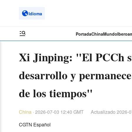
Idioma
Portada
China
Mundo
Iberoa
Xi Jinping: "El PCCh si
desarrollo y permanece
de los tiempos"
China
·
2026-07-03 12:40 GMT
Actualizado
2026-0
CGTN Español