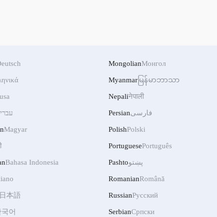
eutsch
Mongolian
Монгол
ληνικά
Myanmar
မြန်မာဘာသာ
usa
Nepali
नेपाली
עברי
Persian
فارسی
an
Magyar
Polish
Polski
ी
Portuguese
Português
an
Bahasa Indonesia
Pashto
پښتو
liano
Romanian
Română
日本語
Russian
Русский
한국어
Serbian
Српски