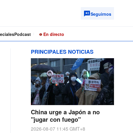
Seguirnos
eciales
Podcast
En directo
PRINCIPALES NOTICIAS
China urge a Japón a no
"jugar con fuego"
2026-08-07 11:45
GMT+8