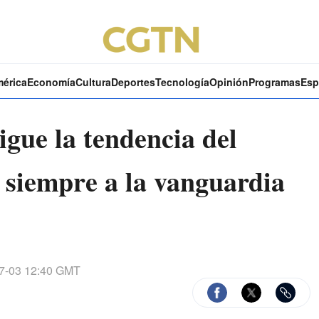
mérica
Economía
Cultura
Deportes
Tecnología
Opinión
Programas
Esp
gue la tendencia del
 siempre a la vanguardia
7-03 12:40 GMT