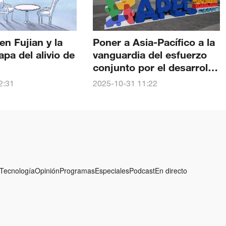
en Fujian y la
Poner a Asia-Pacífico a la
apa del alivio de
vanguardia del esfuerzo
conjunto por el desarrollo
y la prosperidad
2:31
2025-10-31 11:22
mundiales
Tecnología
Opinión
Programas
Especiales
Podcast
En directo