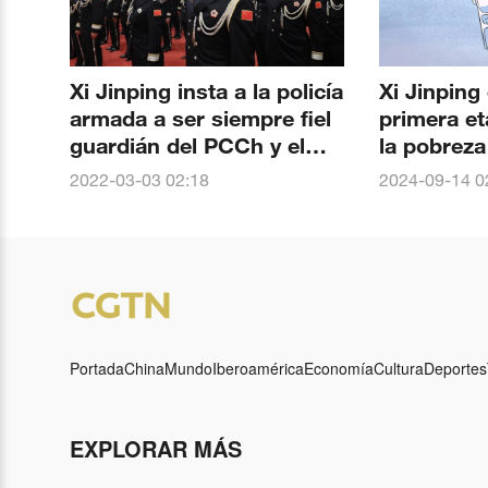
Xi Jinping insta a la policía
Xi Jinping 
armada a ser siempre fiel
primera et
guardián del PCCh y el
la pobreza
pueblo
2022-03-03 02:18
2024-09-14 0
Portada
China
Mundo
Iberoamérica
Economía
Cultura
Deportes
EXPLORAR MÁS