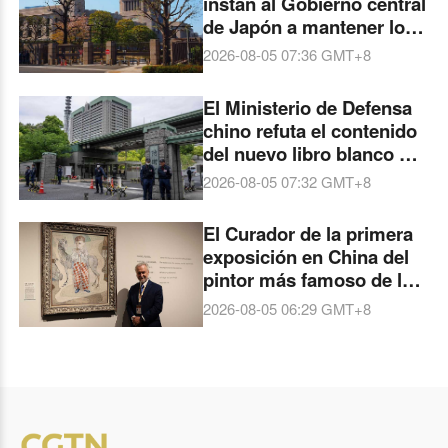
instan al Gobierno central
de Japón a mantener los
Tres Principios No
2026-08-05 07:36
GMT+8
Nucleares
El Ministerio de Defensa
chino refuta el contenido
del nuevo libro blanco de
defensa japonés
2026-08-05 07:32
GMT+8
El Curador de la primera
exposición en China del
pintor más famoso de la
historia de Brasil explica
2026-08-05 06:29
GMT+8
a CGTN sus impresiones