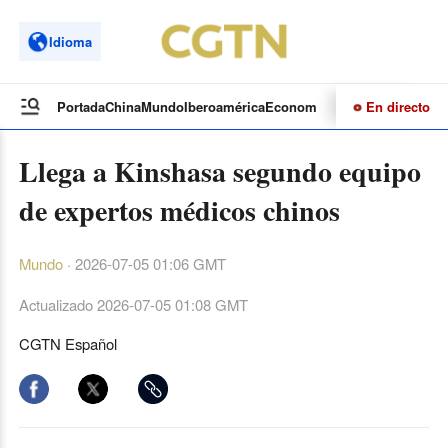
Idioma
En directo
Portada
China
Mundo
Iberoamérica
Economía
Cultura
Deportes
Te
Llega a Kinshasa segundo equipo
de expertos médicos chinos
Mundo
·
2026-07-05 01:06 GMT
Actualizado
2026-07-05 01:08 GMT
CGTN Español