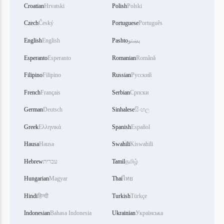
Croatian
Hrvatski
Polish
Polski
Czech
Český
Portuguese
Português
English
English
Pashto
پښتو
Esperanto
Esperanto
Romanian
Română
Filipino
Filipino
Russian
Русский
French
Français
Serbian
Српски
German
Deutsch
Sinhalese
සිංහල
Greek
Ελληνικά
Spanish
Español
Hausa
Hausa
Swahili
Kiswahili
Hebrew
עברית
Tamil
தமிழ்
Hungarian
Magyar
Thai
ไทย
Hindi
हिन्दी
Turkish
Türkçe
Indonesian
Bahasa Indonesia
Ukrainian
Українська