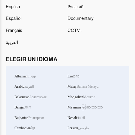
English
Русский
Español
Documentary
Français
CCTV+
العربية
ELEGIR UN IDIOMA
Albanian
Shqip
Lao
ລາວ
Arabic
العربية
Malay
Bahasa Melayu
Belarusian
Беларуская
Mongolian
Монгол
Bengali
বাংলা
Myanmar
မြန်မာဘာသာ
Bulgarian
Български
Nepali
नेपाली
Cambodian
ខ្មែរ
Persian
فارسی