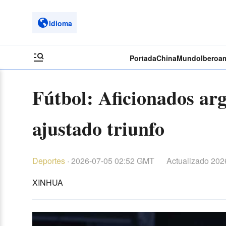
Idioma
Portada
China
Mundo
Iberoa
Fútbol: Aficionados arg
ajustado triunfo
Deportes
·
2026-07-05 02:52 GMT
Actualizado
2026
XINHUA