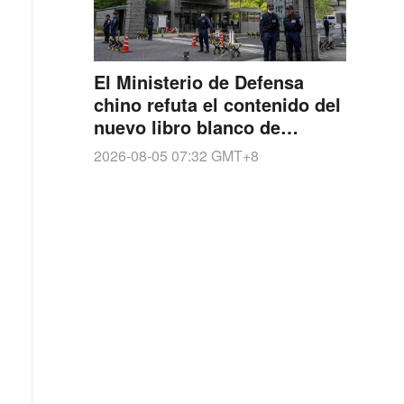
El Ministerio de Defensa
chino refuta el contenido del
nuevo libro blanco de
defensa japonés
2026-08-05 07:32
GMT+8