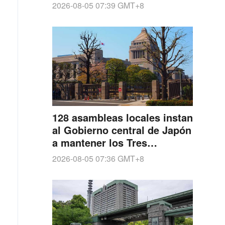
UU. en Kagoshima
2026-08-05 07:39
GMT+8
128 asambleas locales instan
al Gobierno central de Japón
a mantener los Tres
Principios No Nucleares
2026-08-05 07:36
GMT+8