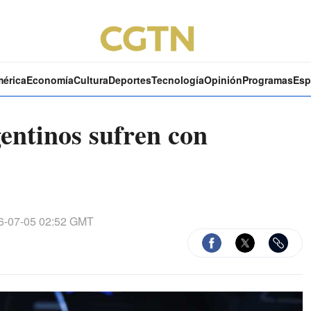
mérica
Economía
Cultura
Deportes
Tecnología
Opinión
Programas
Esp
entinos sufren con
-07-05 02:52 GMT