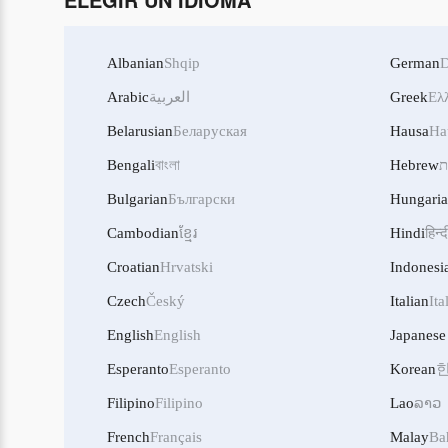
Albanian
Shqip
German
D
Arabic
العربية
Greek
Ελ
Belarusian
Беларуская
Hausa
Ha
Bengali
বাংলা
Hebrew
ת
Bulgarian
Български
Hungari
Cambodian
ខ្មែរ
Hindi
हिन्द
Croatian
Hrvatski
Indonesi
Czech
Český
Italian
Ita
English
English
Japanese
Esperanto
Esperanto
Korean
Filipino
Filipino
Lao
ລາວ
French
Français
Malay
Ba