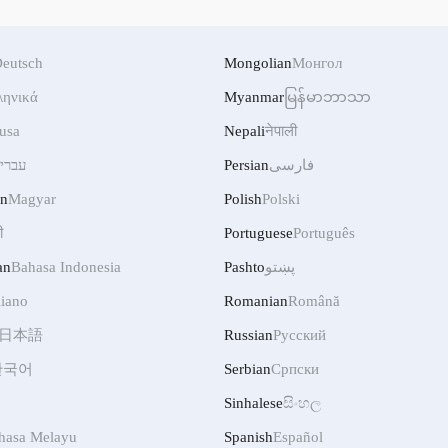
eutsch
Mongolian
Монгол
ληνικά
Myanmar
မြန်မာဘာသာ
usa
Nepali
नेपाली
עברי
Persian
فارسی
an
Magyar
Polish
Polski
ी
Portuguese
Português
an
Bahasa Indonesia
Pashto
پښتو
liano
Romanian
Română
日本語
Russian
Русский
한국어
Serbian
Српски
Sinhalese
සිංහල
hasa Melayu
Spanish
Español