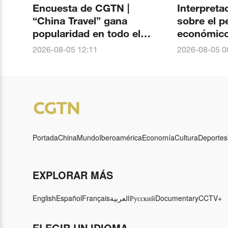
Encuesta de CGTN |
Interpreta
“China Travel” gana
sobre el 
popularidad en todo el
económico 
mundo. Más del 90 % de
El nacimie
2026-08-05 12:11
2026-08-05 0
los encuestados ven un
Jiuzhang-3
aumento del interés global
liderazgo 
por China
China en 
cuántica f
Portada
China
Mundo
Iberoamérica
Economía
Cultura
Deportes
EXPLORAR MÁS
English
Español
Français
العربية
Русский
Documentary
CCTV+
ELEGIR UN IDIOMA