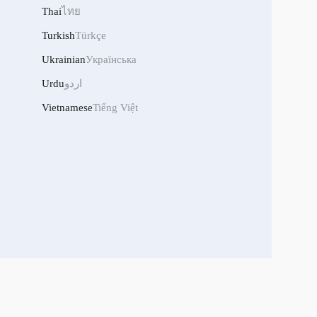
Thai
ไทย
Turkish
Türkçe
Ukrainian
Українська
Urdu
اردو
Vietnamese
Tiếng Việt