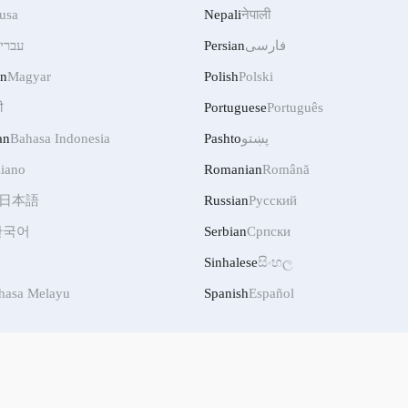
usa
Nepali
नेपाली
עברי
Persian
فارسی
an
Magyar
Polish
Polski
ी
Portuguese
Português
an
Bahasa Indonesia
Pashto
پښتو
liano
Romanian
Română
日本語
Russian
Русский
한국어
Serbian
Српски
Sinhalese
සිංහල
hasa Melayu
Spanish
Español