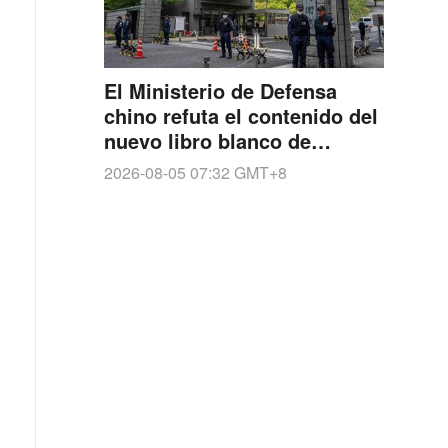
El Ministerio de Defensa
chino refuta el contenido del
nuevo libro blanco de
defensa japonés
2026-08-05 07:32
GMT+8