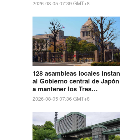
UU. en Kagoshima
2026-08-05 07:39
GMT+8
128 asambleas locales instan
al Gobierno central de Japón
a mantener los Tres
Principios No Nucleares
2026-08-05 07:36
GMT+8