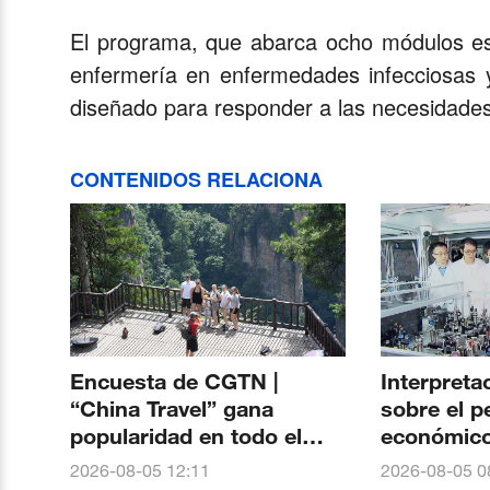
El programa, que abarca ocho módulos esp
enfermería en enfermedades infecciosas y
diseñado para responder a las necesidades 
CONTENIDOS RELACIONA
Encuesta de CGTN |
Interpreta
“China Travel” gana
sobre el 
popularidad en todo el
económico 
mundo. Más del 90 % de
El nacimie
2026-08-05 12:11
2026-08-05 0