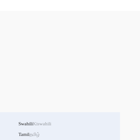
Swahili
Kiswahili
Tamil
தமிழ்