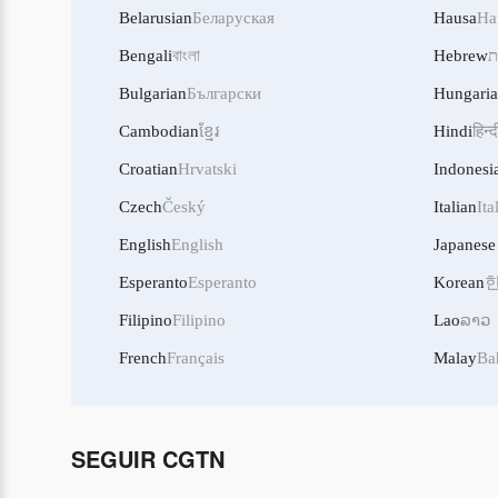
Belarusian
Беларуская
Hausa
Ha
Bengali
বাংলা
Hebrew
ת
Bulgarian
Български
Hungari
Cambodian
ខ្មែរ
Hindi
हिन्द
Croatian
Hrvatski
Indonesi
Czech
Český
Italian
Ita
English
English
Japanese
Esperanto
Esperanto
Korean
Filipino
Filipino
Lao
ລາວ
French
Français
Malay
Ba
SEGUIR CGTN