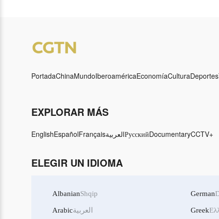
los encuestados ven un
Jiuzhang-3
aumento del interés global
liderazgo 
por China
China en 
cuántica f
Portada
China
Mundo
Iberoamérica
Economía
Cultura
Deportes
EXPLORAR MÁS
English
Español
Français
العربية
Русский
Documentary
CCTV+
ELEGIR UN IDIOMA
Albanian
Shqip
German
D
Arabic
العربية
Greek
Ελ