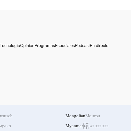
 consolidó el
vida moderna de la región
internacional de
computación
otónica
Tecnología
Opinión
Programas
Especiales
Podcast
En directo
eutsch
Mongolian
Монгол
ληνικά
Myanmar
မြန်မာဘာသာ