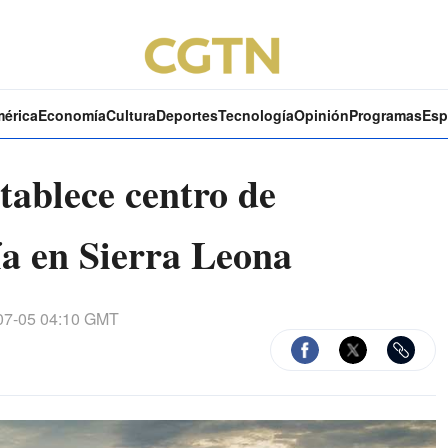
mérica
Economía
Cultura
Deportes
Tecnología
Opinión
Programas
Esp
tablece centro de
a en Sierra Leona
07-05 04:10 GMT