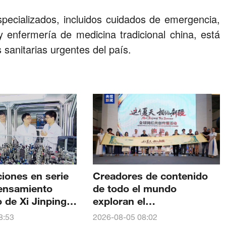
ecializados, incluidos cuidados de emergencia,
 enfermería de medicina tradicional china, está
sanitarias urgentes del país.
ciones en serie
Creadores de contenido
pensamiento
de todo el mundo
de Xi Jinping:
exploran el
nto de
patrimonio milenario y la
8:53
2026-08-05 08:02