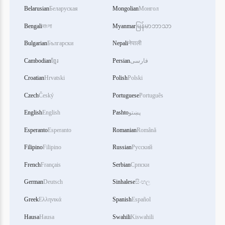
Belarusian
Беларуская
Mongolian
Монгол
Bengali
বাংলা
Myanmar
မြန်မာဘာသာ
Bulgarian
Български
Nepali
नेपाली
Cambodian
ខ្មែរ
Persian
فارسی
Croatian
Hrvatski
Polish
Polski
Czech
Český
Portuguese
Português
English
English
Pashto
پښتو
Esperanto
Esperanto
Romanian
Română
Filipino
Filipino
Russian
Русский
French
Français
Serbian
Српски
German
Deutsch
Sinhalese
සිංහල
Greek
Ελληνικά
Spanish
Español
Hausa
Hausa
Swahili
Kiswahili