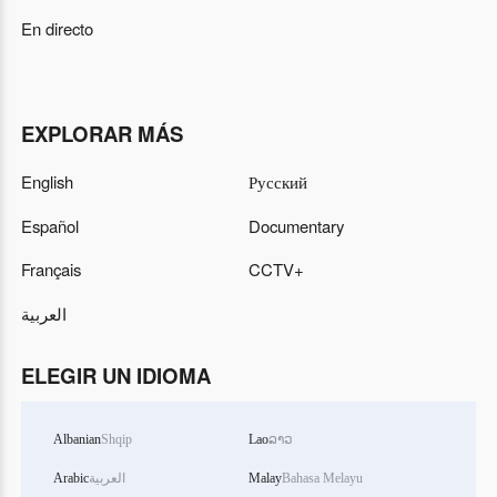
En directo
EXPLORAR MÁS
English
Русский
Español
Documentary
Français
CCTV+
العربية
ELEGIR UN IDIOMA
Albanian
Shqip
Lao
ລາວ
Arabic
العربية
Malay
Bahasa Melayu