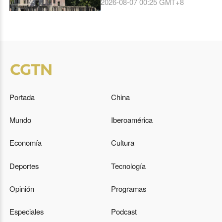
2026-08-07 00:25
GMT+8
Japón ya no busca la paz
Portada
China
Mundo
Iberoamérica
Economía
Cultura
Deportes
Tecnología
Opinión
Programas
Especiales
Podcast