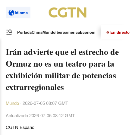
Idioma
En directo
Portada
China
Mundo
Iberoamérica
Economía
Cultura
Deportes
Te
Irán advierte que el estrecho de
Ormuz no es un teatro para la
exhibición militar de potencias
extrarregionales
Mundo
·
2026-07-05 08:07 GMT
Actualizado
2026-07-05 08:12 GMT
CGTN Español