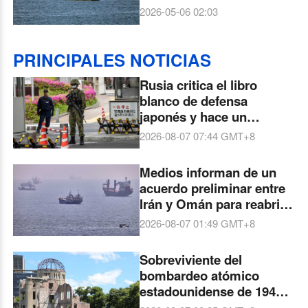
estrecho de Ormuz
2026-05-06 02:03
PRINCIPALES NOTICIAS
Rusia critica el libro
blanco de defensa
japonés y hace un
llamado a preservar la
2026-08-07 07:44
GMT+8
paz
Medios informan de un
acuerdo preliminar entre
Irán y Omán para reabrir
el estrecho de Ormuz
2026-08-07 01:49
GMT+8
Sobreviviente del
bombardeo atómico
estadounidense de 1945
en Hiroshima dice que