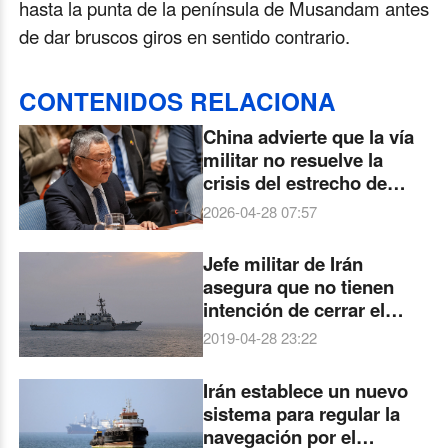
hasta la punta de la península de Musandam antes
de dar bruscos giros en sentido contrario.
CONTENIDOS RELACIONA
China advierte que la vía
militar no resuelve la
crisis del estrecho de
Ormuz
2026-04-28 07:57
Jefe militar de Irán
asegura que no tienen
intención de cerrar el
Estrecho de Ormuz
2019-04-28 23:22
Irán establece un nuevo
sistema para regular la
navegación por el