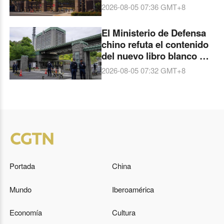
Tres Principios No
2026-08-05 07:36
GMT+8
Nucleares
El Ministerio de Defensa
chino refuta el contenido
del nuevo libro blanco de
defensa japonés
2026-08-05 07:32
GMT+8
Portada
China
Mundo
Iberoamérica
Economía
Cultura