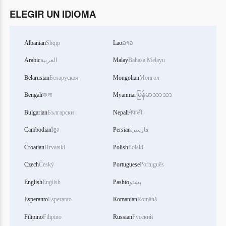
ELEGIR UN IDIOMA
Albanian
Shqip
Lao
ລາວ
Arabic
العربية
Malay
Bahasa Melayu
Belarusian
Беларуская
Mongolian
Монгол
Bengali
বাংলা
Myanmar
မြန်မာဘာသာ
Bulgarian
Български
Nepali
नेपाली
Cambodian
ខ្មែរ
Persian
فارسی
Croatian
Hrvatski
Polish
Polski
Czech
Český
Portuguese
Português
English
English
Pashto
پښتو
Esperanto
Esperanto
Romanian
Română
Filipino
Filipino
Russian
Русский