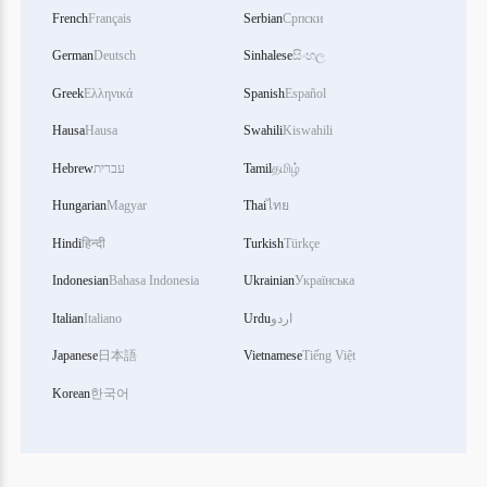
French
Français
Serbian
Српски
German
Deutsch
Sinhalese
සිංහල
Greek
Ελληνικά
Spanish
Español
Hausa
Hausa
Swahili
Kiswahili
Hebrew
עברית
Tamil
தமிழ்
Hungarian
Magyar
Thai
ไทย
Hindi
हिन्दी
Turkish
Türkçe
Indonesian
Bahasa Indonesia
Ukrainian
Українська
Italian
Italiano
Urdu
اردو
Japanese
日本語
Vietnamese
Tiếng Việt
Korean
한국어