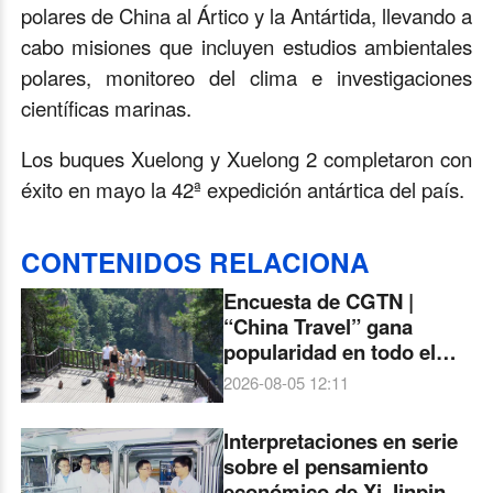
polares de China al Ártico y la Antártida, llevando a
cabo misiones que incluyen estudios ambientales
polares, monitoreo del clima e investigaciones
científicas marinas.
Los buques Xuelong y Xuelong 2 completaron con
éxito en mayo la 42ª expedición antártica del país.
CONTENIDOS RELACIONA
Encuesta de CGTN |
“China Travel” gana
popularidad en todo el
mundo. Más del 90 % de
2026-08-05 12:11
los encuestados ven un
aumento del interés
Interpretaciones en serie
global por China
sobre el pensamiento
económico de Xi Jinping: