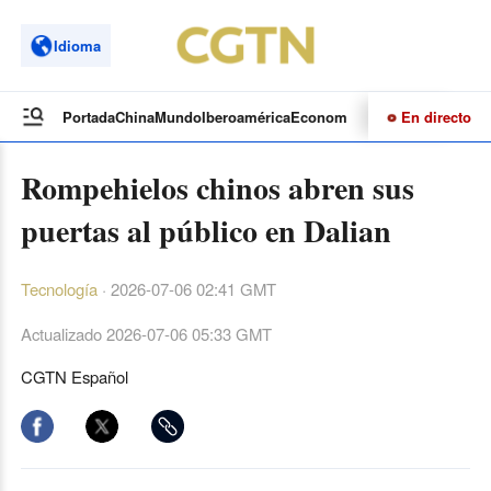
Idioma
En directo
Portada
China
Mundo
Iberoamérica
Economía
Cultura
Deportes
Te
Rompehielos chinos abren sus
puertas al público en Dalian
Tecnología
·
2026-07-06 02:41 GMT
Actualizado
2026-07-06 05:33 GMT
CGTN Español