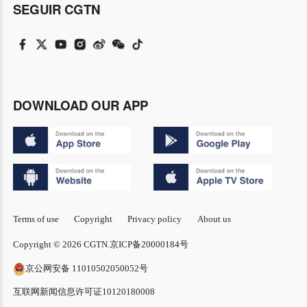
SEGUIR CGTN
DOWNLOAD OUR APP
Terms of use
Copyright
Privacy policy
About us
Copyright © 2026 CGTN.
京ICP备20000184号
京公网安备 11010502050052号
互联网新闻信息许可证10120180008