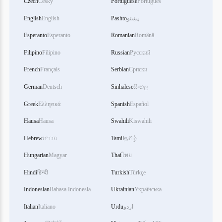
Czech
Český
Portuguese
Português
English
English
Pashto
پښتو
Esperanto
Esperanto
Romanian
Română
Filipino
Filipino
Russian
Русский
French
Français
Serbian
Српски
German
Deutsch
Sinhalese
සිංහල
Greek
Ελληνικά
Spanish
Español
Hausa
Hausa
Swahili
Kiswahili
Hebrew
עברית
Tamil
தமிழ்
Hungarian
Magyar
Thai
ไทย
Hindi
हिन्दी
Turkish
Türkçe
Indonesian
Bahasa Indonesia
Ukrainian
Українська
Italian
Italiano
Urdu
اردو