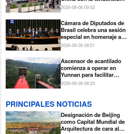
"China Cool"
2026-08-06 09:02
Cámara de Diputados de
Brasil celebra una sesión
especial en homenaje al
Año Cultura China-Brasil
2026-08-06 08:51
2026
Ascensor de acantilado
comienza a operar en
Yunnan para facilitar
viajes de estudiantes a
2026-08-06 08:23
escuelas
PRINCIPALES NOTICIAS
Designación de Beijing
como Capital Mundial de
Arquitectura de cara al