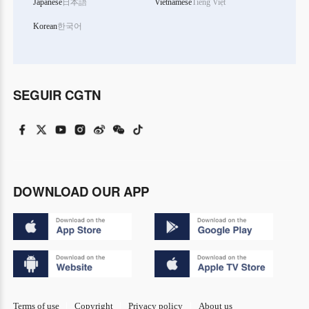
Japanese
日本語
Vietnamese
Tiếng Việt
Korean
한국어
SEGUIR CGTN
DOWNLOAD OUR APP
Terms of use
Copyright
Privacy policy
About us