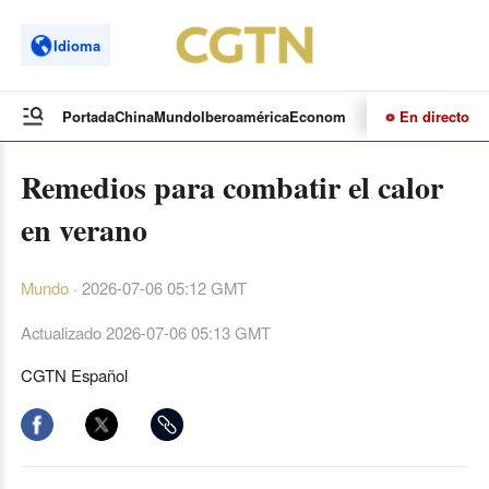
Idioma
En directo
Portada
China
Mundo
Iberoamérica
Economía
Cultura
Deportes
Te
Remedios para combatir el calor
en verano
Mundo
·
2026-07-06 05:12 GMT
Actualizado
2026-07-06 05:13 GMT
CGTN Español