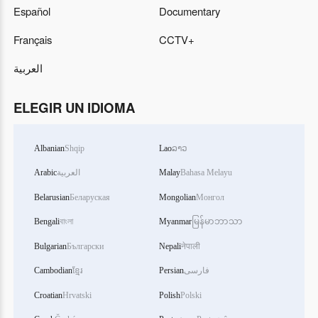
Español
Documentary
Français
CCTV+
العربية
ELEGIR UN IDIOMA
Albanian
Shqip
Lao
ລາວ
Arabic
العربية
Malay
Bahasa Melayu
Belarusian
Беларуская
Mongolian
Монгол
Bengali
বাংলা
Myanmar
မြန်မာဘာသာ
Bulgarian
Български
Nepali
नेपाली
Cambodian
ខ្មែរ
Persian
فارسی
Croatian
Hrvatski
Polish
Polski