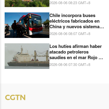
Congreso Mundial de
2026-08-06 08:23
GMT+8
Arquitectos de la UIA en
2029
Chile incorpora buses
eléctricos fabricados en
China y nuevos sistemas
digitales para mejorar su
2026-08-06 08:07
GMT+8
movilidad
Los hutíes afirman haber
atacado petroleros
saudíes en el mar Rojo y
el golfo de Adén
2026-08-06 07:30
GMT+8