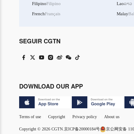
Filipino
Filipino
Lao
ລາວ
French
Français
Malay
Ba
SEGUIR CGTN
DOWNLOAD OUR APP
Terms of use
Copyright
Privacy policy
About us
Copyright © 2026 CGTN.
京ICP备20000184号
京公网安备 1101