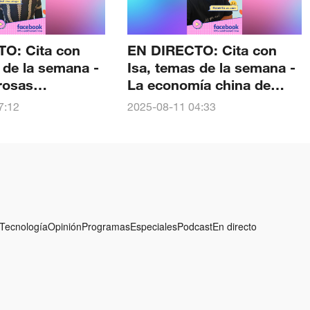
O: Cita con
EN DIRECTO: Cita con
 de la semana -
Isa, temas de la semana -
rosas
La economía china de
ones de Sanae
verano
7:12
2025-08-11 04:33
Tecnología
Opinión
Programas
Especiales
Podcast
En directo