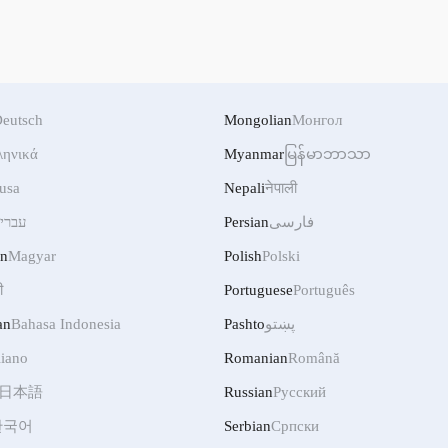
eutsch
Mongolian
Монгол
ληνικά
Myanmar
မြန်မာဘာသာ
usa
Nepali
नेपाली
עברי
Persian
فارسی
an
Magyar
Polish
Polski
ी
Portuguese
Português
an
Bahasa Indonesia
Pashto
پښتو
liano
Romanian
Română
日本語
Russian
Русский
한국어
Serbian
Српски