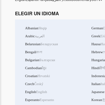
ELEGIR UN IDIOMA
Albanian
Shqip
German
D
Arabic
العربية
Greek
Ελ
Belarusian
Беларуская
Hausa
Ha
Bengali
বাংলা
Hebrew
ת
Bulgarian
Български
Hungari
Cambodian
ខ្មែរ
Hindi
हिन्द
Croatian
Hrvatski
Indonesi
Czech
Český
Italian
Ita
English
English
Japanese
Esperanto
Esperanto
Korean