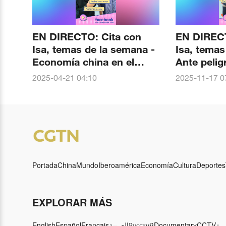
EN DIRECTO: Cita con
EN DIRECT
Isa, temas de la semana -
Isa, temas
Economía china en el
Ante pelig
primer trimestre
declaraci
2025-04-21 04:10
2025-11-17 0
Takaichi
Portada
China
Mundo
Iberoamérica
Economía
Cultura
Deportes
EXPLORAR MÁS
English
Español
Français
العربية
Русский
Documentary
CCTV+