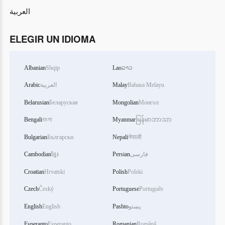
العربية
ELEGIR UN IDIOMA
Albanian
Shqip
Lao
ລາວ
Arabic
العربية
Malay
Bahasa Melayu
Belarusian
Беларуская
Mongolian
Монгол
Bengali
বাংলা
Myanmar
မြန်မာဘာသာ
Bulgarian
Български
Nepali
नेपाली
Cambodian
ខ្មែរ
Persian
فارسی
Croatian
Hrvatski
Polish
Polski
Czech
Český
Portuguese
Português
English
English
Pashto
پښتو
Esperanto
Esperanto
Romanian
Română