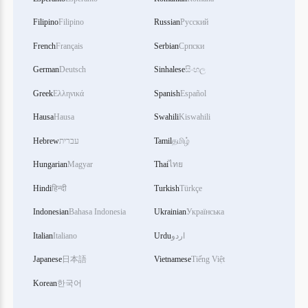
Filipino
Filipino
Russian
Русский
French
Français
Serbian
Српски
German
Deutsch
Sinhalese
සිංහල
Greek
Ελληνικά
Spanish
Español
Hausa
Hausa
Swahili
Kiswahili
Hebrew
עברית
Tamil
தமிழ்
Hungarian
Magyar
Thai
ไทย
Hindi
हिन्दी
Turkish
Türkçe
Indonesian
Bahasa Indonesia
Ukrainian
Українська
Italian
Italiano
Urdu
اردو
Japanese
日本語
Vietnamese
Tiếng Việt
Korean
한국어