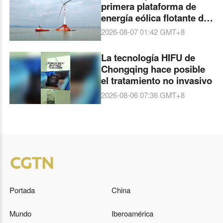
primera plataforma de
energía eólica flotante de
China
2026-08-07 01:42
GMT+8
La tecnología HIFU de
Chongqing hace posible
el tratamiento no invasivo
2026-08-06 07:36
GMT+8
Portada
China
Mundo
Iberoamérica