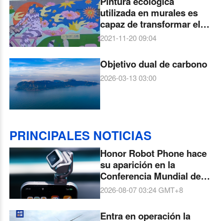
Pintura ecológica
utilizada en murales es
capaz de transformar el
dióxido de carbono en
2021-11-20 09:04
oxígeno
Objetivo dual de carbono
2026-03-13 03:00
PRINCIPALES NOTICIAS
Honor Robot Phone hace
su aparición en la
Conferencia Mundial de
Inteligencia Artificial de
2026-08-07 03:24
GMT+8
Shanghai
Entra en operación la