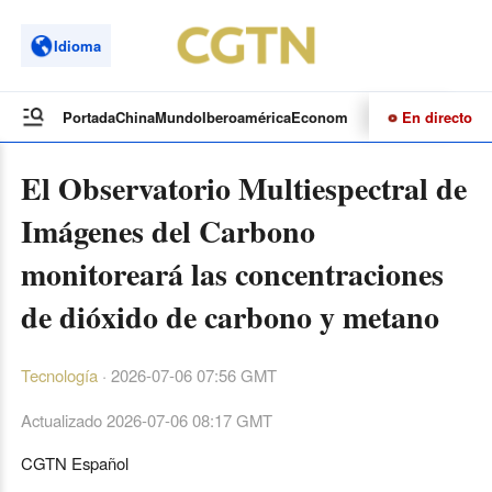
Idioma
En directo
Portada
China
Mundo
Iberoamérica
Economía
Cultura
Deportes
Te
El Observatorio Multiespectral de
Imágenes del Carbono
monitoreará las concentraciones
de dióxido de carbono y metano
Tecnología
·
2026-07-06 07:56 GMT
Actualizado
2026-07-06 08:17 GMT
CGTN Español