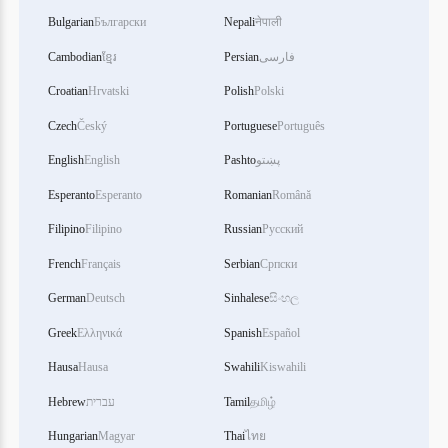
Bulgarian
Български
Nepali
नेपाली
Cambodian
ខ្មែរ
Persian
فارسی
Croatian
Hrvatski
Polish
Polski
Czech
Český
Portuguese
Português
English
English
Pashto
پښتو
Esperanto
Esperanto
Romanian
Română
Filipino
Filipino
Russian
Русский
French
Français
Serbian
Српски
German
Deutsch
Sinhalese
සිංහල
Greek
Ελληνικά
Spanish
Español
Hausa
Hausa
Swahili
Kiswahili
Hebrew
עברית
Tamil
தமிழ்
Hungarian
Magyar
Thai
ไทย