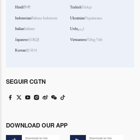
Hindi
हिन्दी
Turkish
Türkçe
Indonesian
Bahasa Indonesia
Ukrainian
Українська
Italian
Italiano
Urdu
اردو
Japanese
日本語
Vietnamese
Tiếng Việt
Korean
한국어
SEGUIR CGTN
DOWNLOAD OUR APP