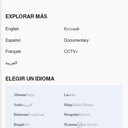
EXPLORAR MÁS
English
Русский
Español
Documentary
Français
CCTV+
العربية
ELEGIR UN IDIOMA
Albanian
Shqip
Lao
ລາວ
Arabic
العربية
Malay
Bahasa Melayu
Belarusian
Беларуская
Mongolian
Монгол
Bengali
বাংলা
Myanmar
မြန်မာဘာသာ