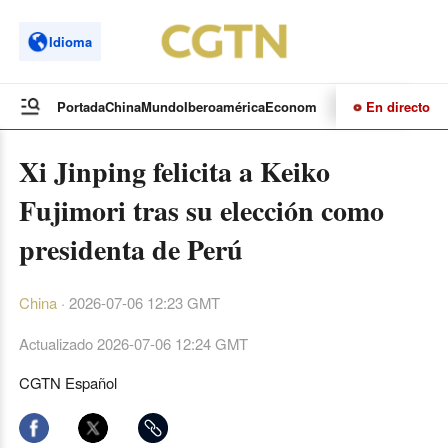
Idioma
En directo
Portada
China
Mundo
Iberoamérica
Economía
Cultura
Deportes
Te
Xi Jinping felicita a Keiko
Fujimori tras su elección como
presidenta de Perú
China
·
2026-07-06 12:23 GMT
Actualizado
2026-07-06 12:24 GMT
CGTN Español