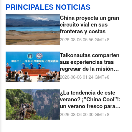
PRINCIPALES NOTICIAS
China proyecta un gran
circuito vial en sus
fronteras y costas
2026-08-06 05:56
GMT+8
Taikonautas comparten
sus experiencias tras
regresar de la misión
espacial
2026-08-06 01:24
GMT+8
¿La tendencia de este
verano? ¡"China Cool"!:
un verano fresco para
todos
2026-08-06 00:30
GMT+8