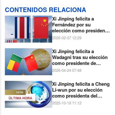
CONTENIDOS RELACIONA
Xi Jinping felicita a
Fernández por su
elección como presidenta
de Costa Rica
2026-02-07 12:29
Xi Jinping felicita a
Wadagni tras su elección
como presidente de
Benín
2026-04-24 07:48
Xi Jinping felicita a Cheng
Li-wun por su elección
como presidenta del
Kuomintang
2025-10-19 11:12