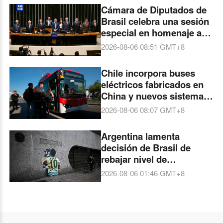
Cámara de Diputados de
Brasil celebra una sesión
especial en homenaje al
Año Cultura China-Brasil
2026-08-06 08:51
GMT+8
2026
Chile incorpora buses
eléctricos fabricados en
China y nuevos sistemas
digitales para mejorar su
2026-08-06 08:07
GMT+8
movilidad
Argentina lamenta
decisión de Brasil de
rebajar nivel de
relaciones diplomáticas
2026-08-06 01:46
GMT+8
bilaterales