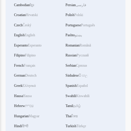
Cambodian
ខ្មែរ
Persian
فارسی
Croatian
Hrvatski
Polish
Polski
Czech
Český
Portuguese
Português
English
English
Pashto
پښتو
Esperanto
Esperanto
Romanian
Română
Filipino
Filipino
Russian
Русский
French
Français
Serbian
Српски
German
Deutsch
Sinhalese
සිංහල
Greek
Ελληνικά
Spanish
Español
Hausa
Hausa
Swahili
Kiswahili
Hebrew
עברית
Tamil
தமிழ்
Hungarian
Magyar
Thai
ไทย
Hindi
हिन्दी
Turkish
Türkçe