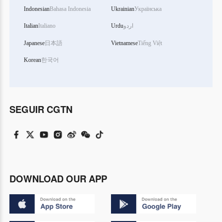
Indonesian
Bahasa Indonesia
Ukrainian
Українська
Italian
Italiano
Urdu
اردو
Japanese
日本語
Vietnamese
Tiếng Việt
Korean
한국어
SEGUIR CGTN
DOWNLOAD OUR APP