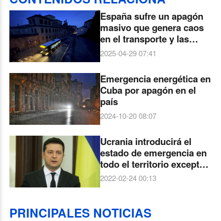
España sufre un apagón
masivo que genera caos
en el transporte y las
comunicaciones
2025-04-29 07:41
Emergencia energética en
Cuba por apagón en el
país
2024-10-20 08:07
Ucrania introducirá el
estado de emergencia en
todo el territorio excepto
en Donetsk y Luhansk
2022-02-24 00:13
PRINCIPALES NOTICIAS