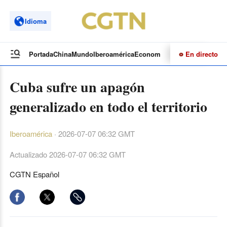
Idioma
En directo
Portada
China
Mundo
Iberoamérica
Economía
Cultura
Deportes
Te
Cuba sufre un apagón
generalizado en todo el territorio
Iberoamérica
·
2026-07-07 06:32 GMT
Actualizado
2026-07-07 06:32 GMT
CGTN Español