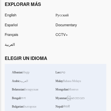
EXPLORAR MÁS
English
Русский
Español
Documentary
Français
CCTV+
العربية
ELEGIR UN IDIOMA
Albanian
Shqip
Lao
ລາວ
Arabic
العربية
Malay
Bahasa Melayu
Belarusian
Беларуская
Mongolian
Монгол
Bengali
বাংলা
Myanmar
မြန်မာဘာသာ
Bulgarian
Български
Nepali
नेपाली