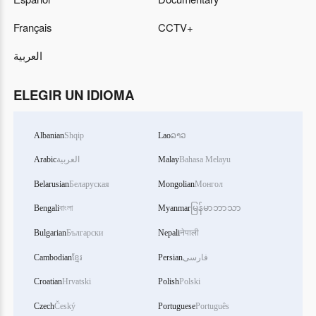
Français
CCTV+
العربية
ELEGIR UN IDIOMA
Albanian
Shqip
Lao
ລາວ
Arabic
العربية
Malay
Bahasa Melayu
Belarusian
Беларуская
Mongolian
Монгол
Bengali
বাংলা
Myanmar
မြန်မာဘာသာ
Bulgarian
Български
Nepali
नेपाली
Cambodian
ខ្មែរ
Persian
فارسی
Croatian
Hrvatski
Polish
Polski
Czech
Český
Portuguese
Português