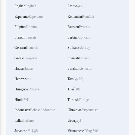
English
English
Pashto
پښتو
Esperanto
Esperanto
Romanian
Română
Filipino
Filipino
Russian
Русский
French
Français
Serbian
Српски
German
Deutsch
Sinhalese
සිංහල
Greek
Ελληνικά
Spanish
Español
Hausa
Hausa
Swahili
Kiswahili
Hebrew
עברית
Tamil
தமிழ்
Hungarian
Magyar
Thai
ไทย
Hindi
हिन्दी
Turkish
Türkçe
Indonesian
Bahasa Indonesia
Ukrainian
Українська
Italian
Italiano
Urdu
اردو
Japanese
日本語
Vietnamese
Tiếng Việt