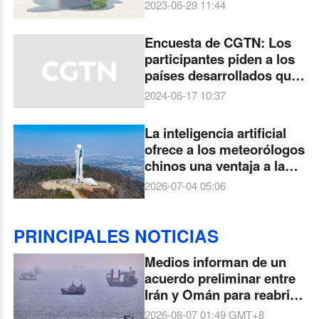
cooperen para hacer
2023-06-29 11:44
frente a los frecuentes
fenómenos
Encuesta de CGTN: Los
meteorológicos extremos
participantes piden a los
países desarrollados que
asuman más
2024-06-17 10:37
responsabilidad por los
frecuentes fenómenos
La inteligencia artificial
meteorológicos extremos
ofrece a los meteorólogos
chinos una ventaja a la
hora de prever
2026-07-04 05:06
fenómenos
meteorológicos extremos
PRINCIPALES NOTICIAS
Medios informan de un
acuerdo preliminar entre
Irán y Omán para reabrir
el estrecho de Ormuz
2026-08-07 01:49
GMT+8