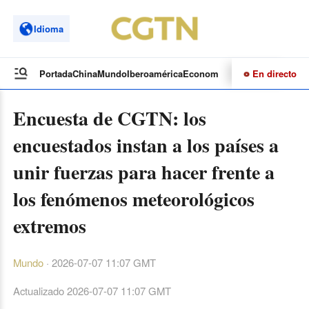
Idioma
En directo
Portada
China
Mundo
Iberoamérica
Economía
Cultura
Deportes
Te
Encuesta de CGTN: los
encuestados instan a los países a
unir fuerzas para hacer frente a
los fenómenos meteorológicos
extremos
Mundo
·
2026-07-07 11:07 GMT
Actualizado
2026-07-07 11:07 GMT