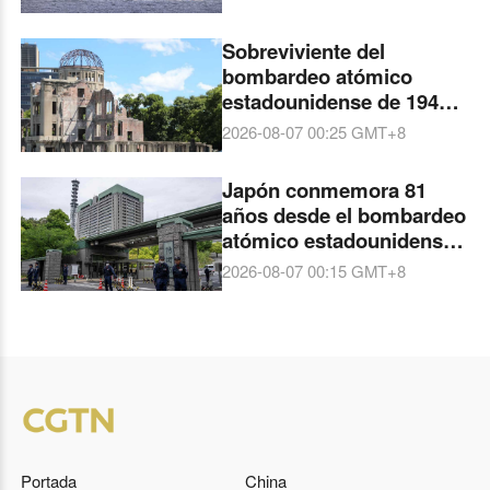
Sobreviviente del
bombardeo atómico
estadounidense de 1945
en Hiroshima dice que
2026-08-07 00:25
GMT+8
Japón ya no busca la paz
Japón conmemora 81
años desde el bombardeo
atómico estadounidense
de Hiroshima
2026-08-07 00:15
GMT+8
Portada
China