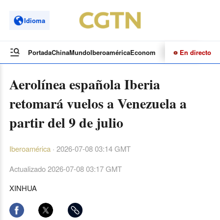
Idioma
En directo
Portada
China
Mundo
Iberoamérica
Economía
Cultura
Deportes
Te
Aerolínea española Iberia
retomará vuelos a Venezuela a
partir del 9 de julio
Iberoamérica
·
2026-07-08 03:14 GMT
Actualizado
2026-07-08 03:17 GMT
XINHUA