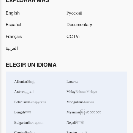
English
Русский
Español
Documentary
Français
CCTV+
العربية
ELEGIR UN IDIOMA
Albanian
Shqip
Lao
ລາວ
Arabic
العربية
Malay
Bahasa Melayu
Belarusian
Беларуская
Mongolian
Монгол
Bengali
বাংলা
Myanmar
မြန်မာဘာသာ
Bulgarian
Български
Nepali
नेपाली
Cambodian
ខ្មែរ
Persian
فارسی