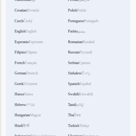
Croatian
Hrvatski
Polish
Polski
Czech
Český
Portuguese
Português
English
English
Pashto
پښتو
Esperanto
Esperanto
Romanian
Română
Filipino
Filipino
Russian
Русский
French
Français
Serbian
Српски
German
Deutsch
Sinhalese
සිංහල
Greek
Ελληνικά
Spanish
Español
Hausa
Hausa
Swahili
Kiswahili
Hebrew
עברית
Tamil
தமிழ்
Hungarian
Magyar
Thai
ไทย
Hindi
हिन्दी
Turkish
Türkçe