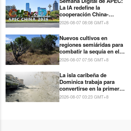
Semana Digital de APEC:
La IA redefine la
cooperación China-
América Latina
2026-08-07 08:08
GMT+8
Nuevos cultivos en
regiones semiáridas para
combatir la sequía en el
noreste de Brasil
2026-08-07 07:56
GMT+8
La isla caribeña de
Dominica trabaja para
convertirse en la primera
nación resistente al clima
2026-08-07 03:23
GMT+8