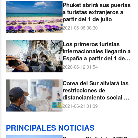
Phuket abrirá sus puertas
a turistas extranjeros a
partir del 1 de julio
2021-06-06 08:30
Los primeros turistas
internacionales llegarán a
España a partir del 1 de
julio
2020-06-12 01:54
Corea del Sur aliviará las
restricciones de
distanciamiento social a
partir del 1 de julio
2021-06-21 01:39
PRINCIPALES NOTICIAS