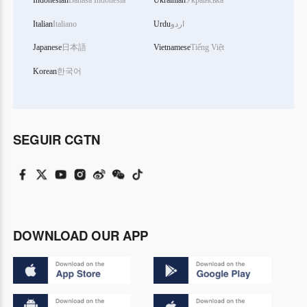
Indonesian
Bahasa Indonesia
Ukrainian
Українська
Italian
Italiano
Urdu
اردو
Japanese
日本語
Vietnamese
Tiếng Việt
Korean
한국어
SEGUIR CGTN
DOWNLOAD OUR APP