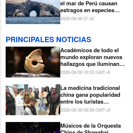
el mar de Perú causan
estragos en especies
marinas
2026-08-08 07:42
PRINCIPALES NOTICIAS
Académicos de todo el
mundo exploran nuevos
hallazgos que iluminan
los orígenes de la
2026-08-09 10:33
GMT+8
civilización china
La medicina tradicional
china gana popularidad
entre los turistas
extranjeros
2026-08-09 09:28
GMT+8
Músicos de la Orquesta
China de Shanghai