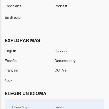
Especiales
Podcast
En directo
EXPLORAR MÁS
English
Русский
Español
Documentary
Français
CCTV+
العربية
ELEGIR UN IDIOMA
Albanian
Shqip
Lao
ລາວ