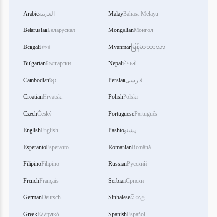
Arabic
العربية
Malay
Bahasa Melayu
Belarusian
Беларуская
Mongolian
Монгол
Bengali
বাংলা
Myanmar
မြန်မာဘာသာ
Bulgarian
Български
Nepali
नेपाली
Cambodian
ខ្មែរ
Persian
فارسی
Croatian
Hrvatski
Polish
Polski
Czech
Český
Portuguese
Português
English
English
Pashto
پښتو
Esperanto
Esperanto
Romanian
Română
Filipino
Filipino
Russian
Русский
French
Français
Serbian
Српски
German
Deutsch
Sinhalese
සිංහල
Greek
Ελληνικά
Spanish
Español