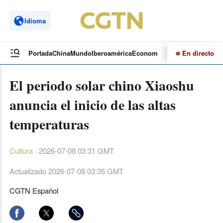
Idioma
En directo
Portada
China
Mundo
Iberoamérica
Economía
Cultura
Deportes
Te
El periodo solar chino Xiaoshu
anuncia el inicio de las altas
temperaturas
Cultura
·
2026-07-08 03:31 GMT
Actualizado
2026-07-08 03:35 GMT
CGTN Español