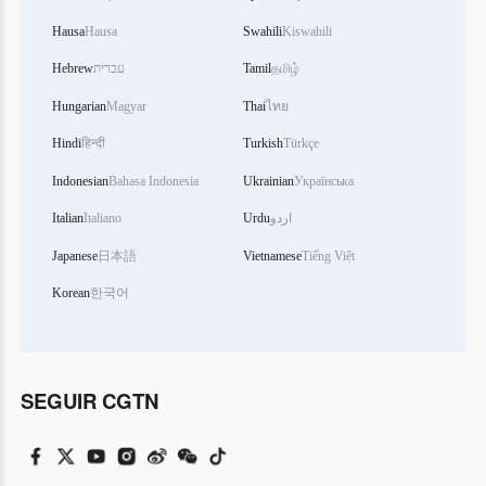
Hausa
Hausa
Swahili
Kiswahili
Hebrew
עברית
Tamil
தமிழ்
Hungarian
Magyar
Thai
ไทย
Hindi
हिन्दी
Turkish
Türkçe
Indonesian
Bahasa Indonesia
Ukrainian
Українська
Italian
Italiano
Urdu
اردو
Japanese
日本語
Vietnamese
Tiếng Việt
Korean
한국어
SEGUIR CGTN