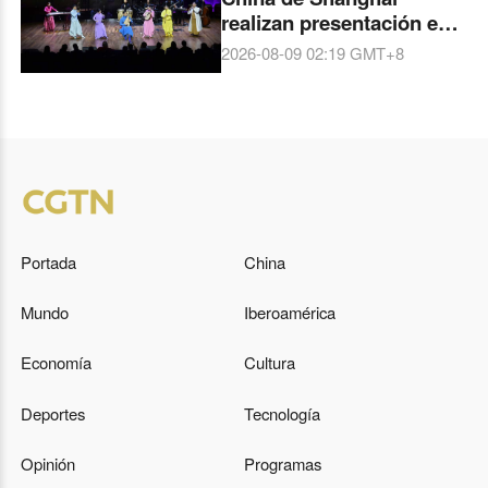
realizan presentación en
Brasil
2026-08-09 02:19
GMT+8
Portada
China
Mundo
Iberoamérica
Economía
Cultura
Deportes
Tecnología
Opinión
Programas