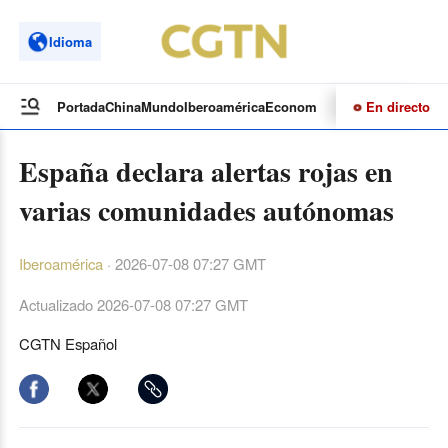
Idioma
En directo
Portada
China
Mundo
Iberoamérica
Economía
Cultura
Deportes
Te
España declara alertas rojas en
varias comunidades autónomas
Iberoamérica
·
2026-07-08 07:27 GMT
Actualizado
2026-07-08 07:27 GMT
CGTN Español