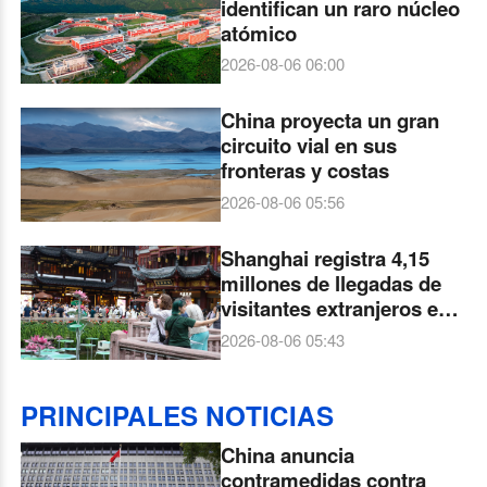
identifican un raro núcleo
atómico
2026-08-06 06:00
China proyecta un gran
circuito vial en sus
fronteras y costas
2026-08-06 05:56
Shanghai registra 4,15
millones de llegadas de
visitantes extranjeros en
el primer semestre, un
2026-08-06 05:43
29,7 % más
PRINCIPALES NOTICIAS
China anuncia
contramedidas contra