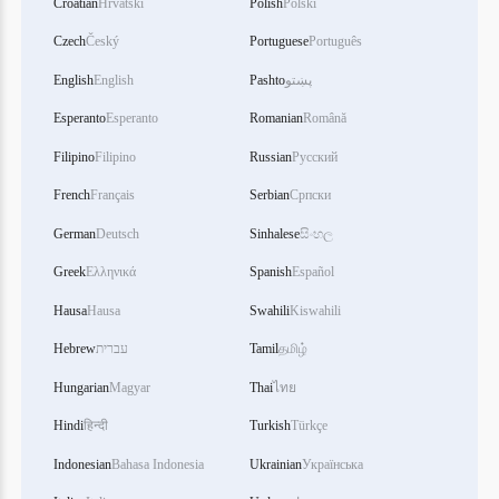
Croatian
Hrvatski
Polish
Polski
Czech
Český
Portuguese
Português
English
English
Pashto
پښتو
Esperanto
Esperanto
Romanian
Română
Filipino
Filipino
Russian
Русский
French
Français
Serbian
Српски
German
Deutsch
Sinhalese
සිංහල
Greek
Ελληνικά
Spanish
Español
Hausa
Hausa
Swahili
Kiswahili
Hebrew
עברית
Tamil
தமிழ்
Hungarian
Magyar
Thai
ไทย
Hindi
हिन्दी
Turkish
Türkçe
Indonesian
Bahasa Indonesia
Ukrainian
Українська