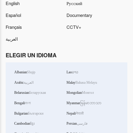
English
Русский
Español
Documentary
Français
CCTV+
العربية
ELEGIR UN IDIOMA
Albanian
Shqip
Lao
ລາວ
Arabic
العربية
Malay
Bahasa Melayu
Belarusian
Беларуская
Mongolian
Монгол
Bengali
বাংলা
Myanmar
မြန်မာဘာသာ
Bulgarian
Български
Nepali
नेपाली
Cambodian
ខ្មែរ
Persian
فارسی