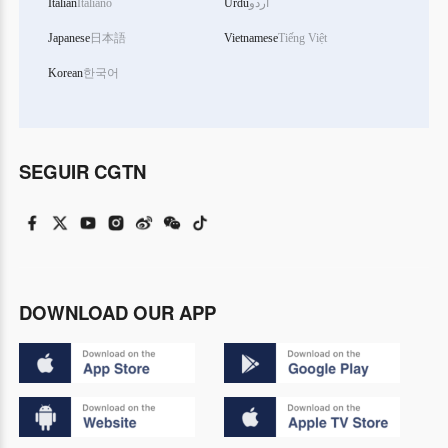
Italian
Italiano
Urdu
اردو
Japanese
日本語
Vietnamese
Tiếng Việt
Korean
한국어
SEGUIR CGTN
DOWNLOAD OUR APP