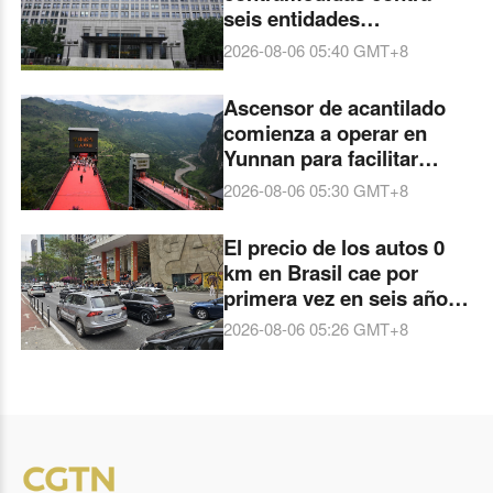
seis entidades
estadounidenses
2026-08-06 05:40
GMT+8
Ascensor de acantilado
comienza a operar en
Yunnan para facilitar
viajes de estudiantes a
2026-08-06 05:30
GMT+8
escuelas
El precio de los autos 0
km en Brasil cae por
primera vez en seis años,
impulsado por marcas
2026-08-06 05:26
GMT+8
chinas