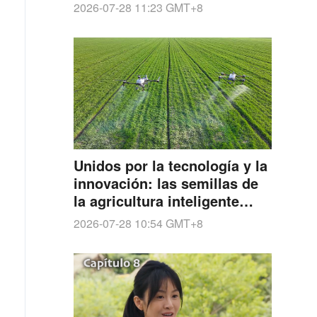
Pellegrini
2026-07-28 11:23
GMT+8
Unidos por la tecnología y la
innovación: las semillas de
la agricultura inteligente
china generan cosechas
2026-07-28 10:54
GMT+8
cuantiosas en América
Latina