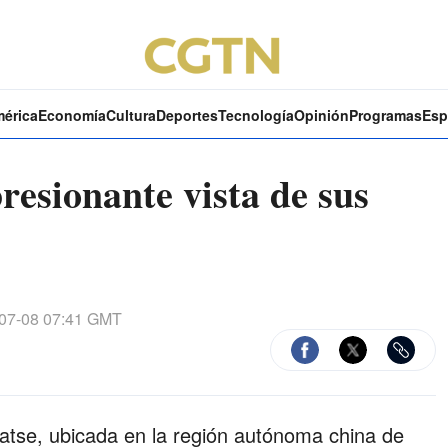
mérica
Economía
Cultura
Deportes
Tecnología
Opinión
Programas
Esp
resionante vista de sus
07-08 07:41 GMT
igatse, ubicada en la región autónoma china de