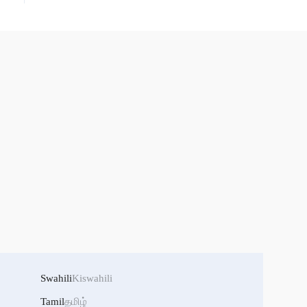
Swahili
Kiswahili
Tamil
தமிழ்