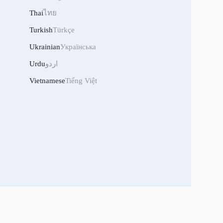
Thai
ไทย
Turkish
Türkçe
Ukrainian
Українська
Urdu
اردو
Vietnamese
Tiếng Việt