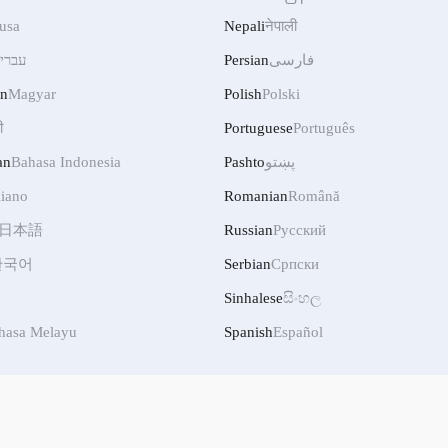
usa
Nepali
नेपाली
עברי
Persian
فارسی
an
Magyar
Polish
Polski
ी
Portuguese
Português
an
Bahasa Indonesia
Pashto
پښتو
liano
Romanian
Română
日本語
Russian
Русский
한국어
Serbian
Српски
Sinhalese
සිංහල
hasa Melayu
Spanish
Español