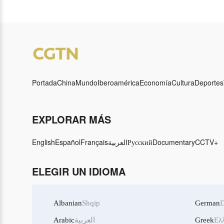
más fuert
Portada
China
Mundo
Iberoamérica
Economía
Cultura
Deportes
EXPLORAR MÁS
English
Español
Français
العربية
Русский
Documentary
CCTV+
ELEGIR UN IDIOMA
Albanian
Shqip
German
D
Arabic
العربية
Greek
Ελ