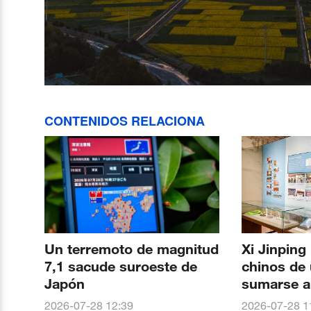
CONTENIDOS RELACIONA
Un terremoto de magnitud
Xi Jinping 
7,1 sacude suroeste de
chinos de 
Japón
sumarse a
para const
2026-07-28 12:39
2026-07-28 1