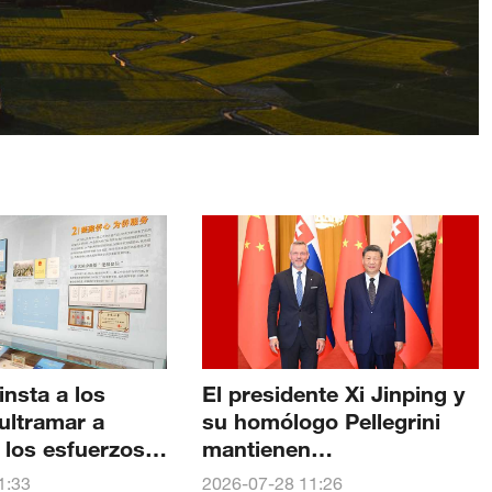
insta a los
El presidente Xi Jinping y
ultramar a
su homólogo Pellegrini
 los esfuerzos
mantienen
ruir un país
conversaciones en Beijing
1:33
2026-07-28 11:26