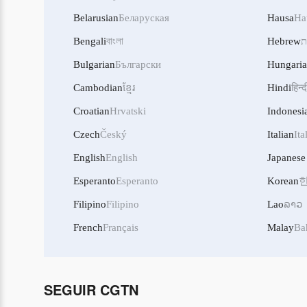
Belarusian
Беларуская
Hausa
Ha
Bengali
বাংলা
Hebrew
ת
Bulgarian
Български
Hungari
Cambodian
ខ្មែរ
Hindi
हिन्द
Croatian
Hrvatski
Indonesi
Czech
Český
Italian
Ita
English
English
Japanese
Esperanto
Esperanto
Korean
Filipino
Filipino
Lao
ລາວ
French
Français
Malay
Ba
SEGUIR CGTN