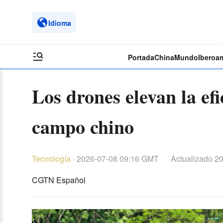
Idioma
Portada
China
Mundo
Iberoa
Los drones elevan la efi
campo chino
Tecnología
·
2026-07-08 09:16 GMT
Actualizado
20
CGTN Español