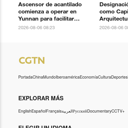
Ascensor de acantilado
Designació
comienza a operar en
como Capi
Yunnan para facilitar
Arquitectu
viajes de estudiantes a
Congreso 
2026-08-06 08:23
2026-08-06 0
escuelas
Arquitecto
2029
Portada
China
Mundo
Iberoamérica
Economía
Cultura
Deportes
EXPLORAR MÁS
English
Español
Français
العربية
Русский
Documentary
CCTV+
ELEGIR UN IDIOMA