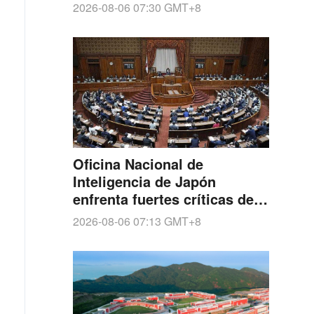
Adén
2026-08-06 07:30
GMT+8
Oficina Nacional de
Inteligencia de Japón
enfrenta fuertes críticas de
ciudadanos japoneses y la
2026-08-06 07:13
GMT+8
comunidad internacional