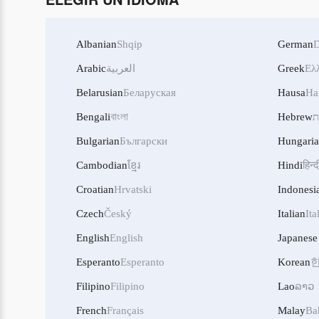
Albanian
Shqip
German
D
Arabic
العربية
Greek
Ελ
Belarusian
Беларуская
Hausa
Ha
Bengali
বাংলা
Hebrew
ת
Bulgarian
Български
Hungari
Cambodian
ខ្មែរ
Hindi
हिन्द
Croatian
Hrvatski
Indonesi
Czech
Český
Italian
Ita
English
English
Japanese
Esperanto
Esperanto
Korean
Filipino
Filipino
Lao
ລາວ
French
Français
Malay
Ba