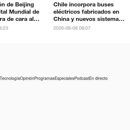
n de Beijing
Chile incorpora buses
tal Mundial de
eléctricos fabricados en
ra de cara al
China y nuevos sistemas
Mundial de
digitales para mejorar su
8:23
2026-08-06 08:07
s de la UIA en
movilidad
Tecnología
Opinión
Programas
Especiales
Podcast
En directo