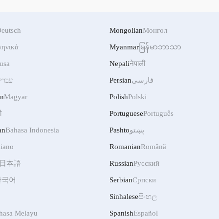
eutsch
Mongolian
Монгол
ληνικά
Myanmar
မြန်မာဘာသာ
usa
Nepali
नेपाली
עברי
Persian
فارسی
an
Magyar
Polish
Polski
ी
Portuguese
Português
an
Bahasa Indonesia
Pashto
پښتو
liano
Romanian
Română
日本語
Russian
Русский
한국어
Serbian
Српски
Sinhalese
සිංහල
hasa Melayu
Spanish
Español