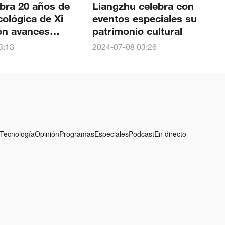
bra 20 años de
Liangzhu celebra con
cológica de Xi
eventos especiales su
on avances
patrimonio cultural
 medio ambiente
3:13
2024-07-08 03:26
sidad
Tecnología
Opinión
Programas
Especiales
Podcast
En directo