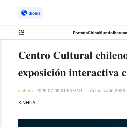
Idioma
Portada
China
Mundo
Iberoa
Centro Cultural chileno
exposición interactiva 
Cultura
·
2026-07-09 01:53 GMT
Actualizado
2026-
XINHUA