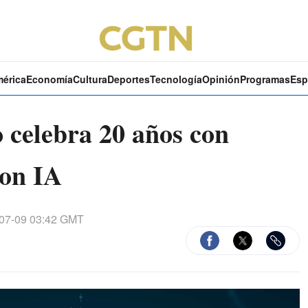
mérica
Economía
Cultura
Deportes
Tecnología
Opinión
Programas
Esp
 celebra 20 años con
con IA
07-09 03:42 GMT