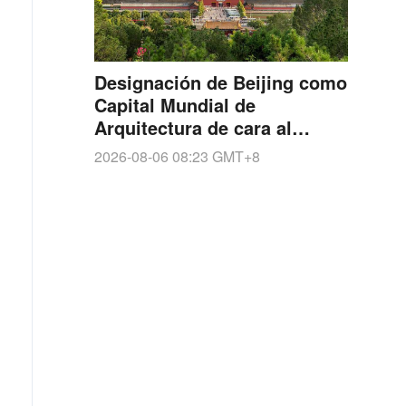
Designación de Beijing como
Capital Mundial de
Arquitectura de cara al
Congreso Mundial de
2026-08-06 08:23
GMT+8
Arquitectos de la UIA en
2029