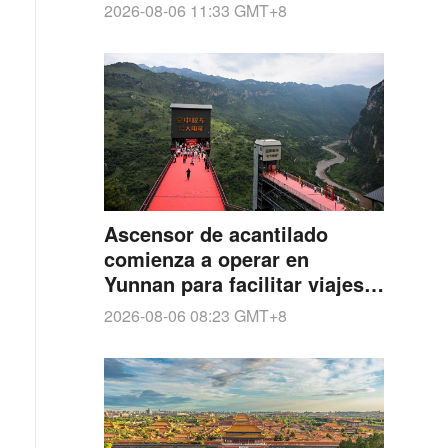
2026-08-06 11:33
GMT+8
Ascensor de acantilado
comienza a operar en
Yunnan para facilitar viajes
de estudiantes a escuelas
2026-08-06 08:23
GMT+8