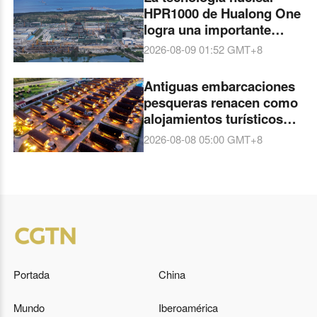
HPR1000 de Hualong One
logra una importante
mejora
2026-08-09 01:52
GMT+8
Antiguas embarcaciones
pesqueras renacen como
alojamientos turísticos
frente al mar en
2026-08-08 05:00
GMT+8
Shandong
Portada
China
Mundo
Iberoamérica