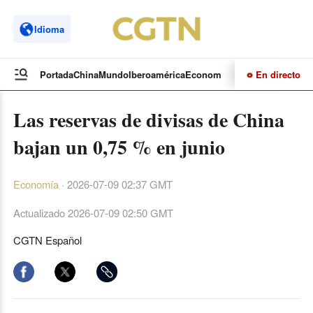
Idioma
En directo
Portada
China
Mundo
Iberoamérica
Economía
Cultura
Deportes
Te
Las reservas de divisas de China
bajan un 0,75 % en junio
Economía
·
2026-07-09 02:37 GMT
Actualizado
2026-07-09 02:50 GMT
CGTN Español