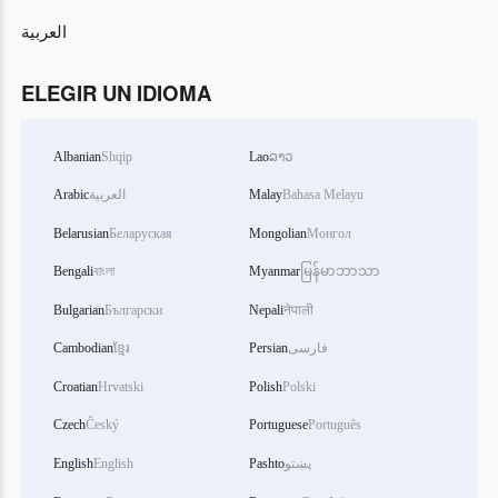
العربية
ELEGIR UN IDIOMA
Albanian
Shqip
Lao
ລາວ
Arabic
العربية
Malay
Bahasa Melayu
Belarusian
Беларуская
Mongolian
Монгол
Bengali
বাংলা
Myanmar
မြန်မာဘာသာ
Bulgarian
Български
Nepali
नेपाली
Cambodian
ខ្មែរ
Persian
فارسی
Croatian
Hrvatski
Polish
Polski
Czech
Český
Portuguese
Português
English
English
Pashto
پښتو