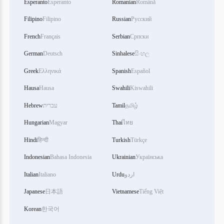
Esperanto
Esperanto
Romanian
Română
Filipino
Filipino
Russian
Русский
French
Français
Serbian
Српски
German
Deutsch
Sinhalese
සිංහල
Greek
Ελληνικά
Spanish
Español
Hausa
Hausa
Swahili
Kiswahili
Hebrew
עברית
Tamil
தமிழ்
Hungarian
Magyar
Thai
ไทย
Hindi
हिन्दी
Turkish
Türkçe
Indonesian
Bahasa Indonesia
Ukrainian
Українська
Italian
Italiano
Urdu
اردو
Japanese
日本語
Vietnamese
Tiếng Việt
Korean
한국어