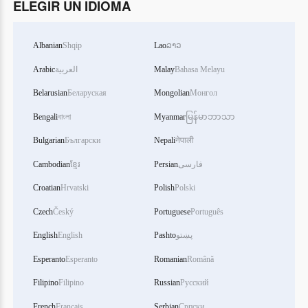
ELEGIR UN IDIOMA
Albanian
Shqip
Lao
ລາວ
Arabic
العربية
Malay
Bahasa Melayu
Belarusian
Беларуская
Mongolian
Монгол
Bengali
বাংলা
Myanmar
မြန်မာဘာသာ
Bulgarian
Български
Nepali
नेपाली
Cambodian
ខ្មែរ
Persian
فارسی
Croatian
Hrvatski
Polish
Polski
Czech
Český
Portuguese
Português
English
English
Pashto
پښتو
Esperanto
Esperanto
Romanian
Română
Filipino
Filipino
Russian
Русский
French
Français
Serbian
Српски