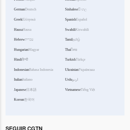
German
Deutsch
Sinhalese
සිංහල
Greek
Ελληνικά
Spanish
Español
Hausa
Hausa
Swahili
Kiswahili
Hebrew
עברית
Tamil
தமிழ்
Hungarian
Magyar
Thai
ไทย
Hindi
हिन्दी
Turkish
Türkçe
Indonesian
Bahasa Indonesia
Ukrainian
Українська
Italian
Italiano
Urdu
اردو
Japanese
日本語
Vietnamese
Tiếng Việt
Korean
한국어
SEGUIR CGTN