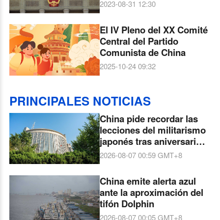
de la formación de los
2023-08-31 12:30
cuadros del Partido
El IV Pleno del XX Comité
Central del Partido
Comunista de China
2025-10-24 09:32
PRINCIPALES NOTICIAS
China pide recordar las
lecciones del militarismo
japonés tras aniversario
de Hiroshima
2026-08-07 00:59
GMT+8
China emite alerta azul
ante la aproximación del
tifón Dolphin
2026-08-07 00:05
GMT+8