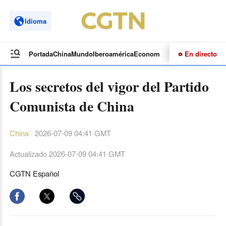
Idioma
En directo
Portada
China
Mundo
Iberoamérica
Economía
Cultura
Deportes
Te
Los secretos del vigor del Partido
Comunista de China
China
·
2026-07-09 04:41 GMT
Actualizado
2026-07-09 04:41 GMT
CGTN Español