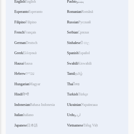
English
English
Pashto
پښتو
Esperanto
Esperanto
Romanian
Română
Filipino
Filipino
Russian
Русский
French
Français
Serbian
Српски
German
Deutsch
Sinhalese
සිංහල
Greek
Ελληνικά
Spanish
Español
Hausa
Hausa
Swahili
Kiswahili
Hebrew
עברית
Tamil
தமிழ்
Hungarian
Magyar
Thai
ไทย
Hindi
हिन्दी
Turkish
Türkçe
Indonesian
Bahasa Indonesia
Ukrainian
Українська
Italian
Italiano
Urdu
اردو
Japanese
日本語
Vietnamese
Tiếng Việt