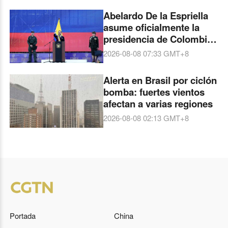
Abelardo De la Espriella
asume oficialmente la
presidencia de Colombia
en Cali
2026-08-08 07:33
GMT+8
Alerta en Brasil por ciclón
bomba: fuertes vientos
afectan a varias regiones
2026-08-08 02:13
GMT+8
Portada
China