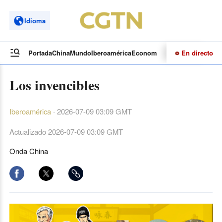
Idioma
En directo
Portada
China
Mundo
Iberoamérica
Economía
Cultura
Deportes
Te
Los invencibles
Iberoamérica
·
2026-07-09 03:09 GMT
Actualizado
2026-07-09 03:09 GMT
Onda China