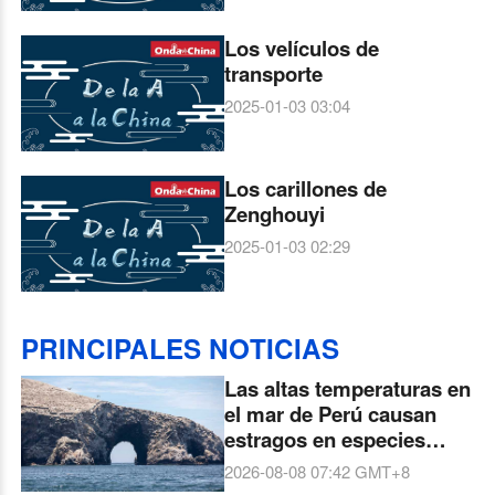
Los velículos de
transporte
2025-01-03 03:04
Los carillones de
Zenghouyi
2025-01-03 02:29
PRINCIPALES NOTICIAS
Las altas temperaturas en
el mar de Perú causan
estragos en especies
marinas
2026-08-08 07:42
GMT+8