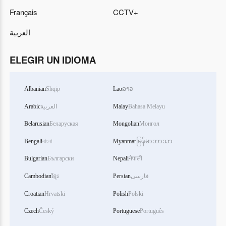
Français
CCTV+
العربية
ELEGIR UN IDIOMA
Albanian
Shqip
Lao
ລາວ
Arabic
العربية
Malay
Bahasa Melayu
Belarusian
Беларуская
Mongolian
Монгол
Bengali
বাংলা
Myanmar
မြန်မာဘာသာ
Bulgarian
Български
Nepali
नेपाली
Cambodian
ខ្មែរ
Persian
فارسی
Croatian
Hrvatski
Polish
Polski
Czech
Český
Portuguese
Português