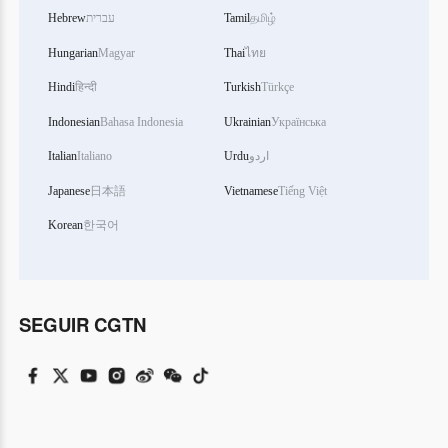
Hebrew
עברית
Tamil
தமிழ்
Hungarian
Magyar
Thai
ไทย
Hindi
हिन्दी
Turkish
Türkçe
Indonesian
Bahasa Indonesia
Ukrainian
Українська
Italian
Italiano
Urdu
اردو
Japanese
日本語
Vietnamese
Tiếng Việt
Korean
한국어
SEGUIR CGTN