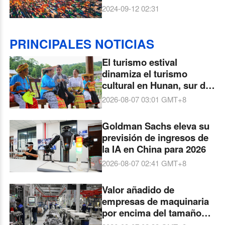
América Latina por la
2024-09-12 02:31
Franja y la Ruta
PRINCIPALES NOTICIAS
El turismo estival
dinamiza el turismo
cultural en Hunan, sur de
China
2026-08-07 03:01
GMT+8
Goldman Sachs eleva su
previsión de ingresos de
la IA en China para 2026
2026-08-07 02:41
GMT+8
Valor añadido de
empresas de maquinaria
por encima del tamaño
designado en el país