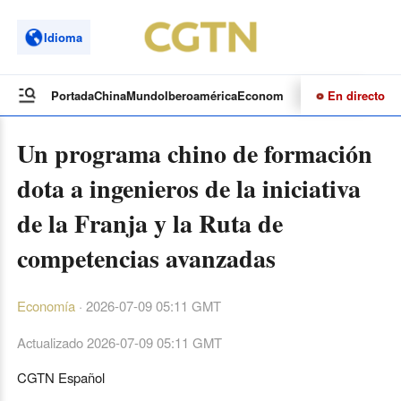
Idioma
En directo
Portada
China
Mundo
Iberoamérica
Economía
Cultura
Deportes
Te
Un programa chino de formación
dota a ingenieros de la iniciativa
de la Franja y la Ruta de
competencias avanzadas
Economía
·
2026-07-09 05:11 GMT
Actualizado
2026-07-09 05:11 GMT
CGTN Español