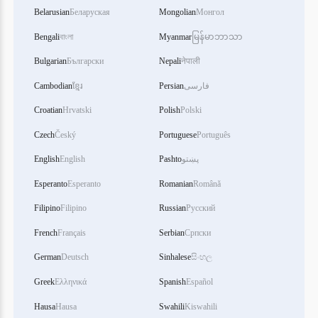
Belarusian
Беларуская
Mongolian
Монгол
Bengali
বাংলা
Myanmar
မြန်မာဘာသာ
Bulgarian
Български
Nepali
नेपाली
Cambodian
ខ្មែរ
Persian
فارسی
Croatian
Hrvatski
Polish
Polski
Czech
Český
Portuguese
Português
English
English
Pashto
پښتو
Esperanto
Esperanto
Romanian
Română
Filipino
Filipino
Russian
Русский
French
Français
Serbian
Српски
German
Deutsch
Sinhalese
සිංහල
Greek
Ελληνικά
Spanish
Español
Hausa
Hausa
Swahili
Kiswahili