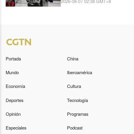
2026-08-07 02:38
GMT+8
crece un 6,4 % interanual
Portada
China
Mundo
Iberoamérica
Economía
Cultura
Deportes
Tecnología
Opinión
Programas
Especiales
Podcast