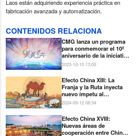
Laos están adquiriendo experiencia práctica en
fabricación avanzada y automatización.
CONTENIDOS RELACIONA
CMG lanza un programa
para conmemorar el 10º
aniversario de la iniciativa
de la Franja y la Ruta
2023-10-10 13:05
Efecto China XIII: La
Franja y la Ruta inyecta
nuevo ímpetu al
desarrollo de América
2024-09-12 08:34
Latina
Efecto China XVIII:
Nuevas áreas de
cooperación entre China-