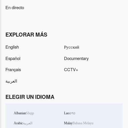
En directo
EXPLORAR MÁS
English
Русский
Español
Documentary
Français
CCTV+
العربية
ELEGIR UN IDIOMA
Albanian
Shqip
Lao
ລາວ
Arabic
العربية
Malay
Bahasa Melayu