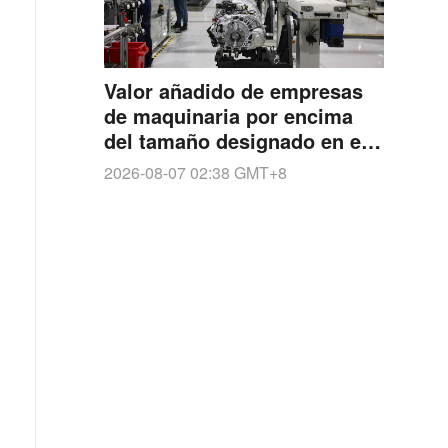
Valor añadido de empresas
de maquinaria por encima
del tamaño designado en el
país crece un 6,4 %
2026-08-07 02:38
GMT+8
interanual