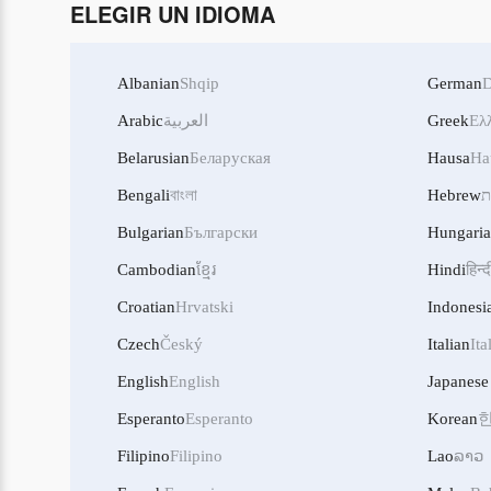
ELEGIR UN IDIOMA
Albanian
Shqip
German
D
Arabic
العربية
Greek
Ελ
Belarusian
Беларуская
Hausa
Ha
Bengali
বাংলা
Hebrew
ת
Bulgarian
Български
Hungari
Cambodian
ខ្មែរ
Hindi
हिन्द
Croatian
Hrvatski
Indonesi
Czech
Český
Italian
Ita
English
English
Japanese
Esperanto
Esperanto
Korean
Filipino
Filipino
Lao
ລາວ