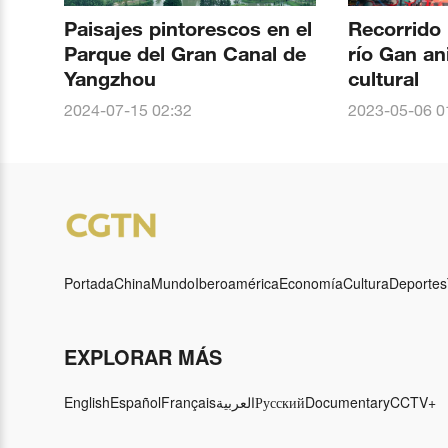
Paisajes pintorescos en el
Recorrido 
Parque del Gran Canal de
río Gan an
Yangzhou
cultural
2024-07-15 02:32
2023-05-06 0
Portada
China
Mundo
Iberoamérica
Economía
Cultura
Deportes
EXPLORAR MÁS
English
Español
Français
العربية
Русский
Documentary
CCTV+