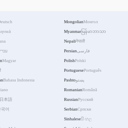
eutsch
Mongolian
Монгол
ληνικά
Myanmar
မြန်မာဘာသာ
usa
Nepali
नेपाली
עברי
Persian
فارسی
an
Magyar
Polish
Polski
ी
Portuguese
Português
an
Bahasa Indonesia
Pashto
پښتو
liano
Romanian
Română
日本語
Russian
Русский
한국어
Serbian
Српски
Sinhalese
සිංහල