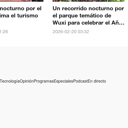
nocturno por el
Un recorrido nocturno por
ima el turismo
el parque temático de
Wuxi para celebrar el Año
Nuevo chino
1:26
2026-02-20 03:32
Tecnología
Opinión
Programas
Especiales
Podcast
En directo