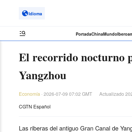
Idioma
Portada
China
Mundo
Iberoa
El recorrido nocturno 
Yangzhou
Economía
·
2026-07-09 07:02 GMT
Actualizado
202
CGTN Español
Las riberas del antiguo Gran Canal de Yang