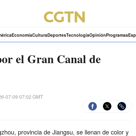
mérica
Economía
Cultura
Deportes
Tecnología
Opinión
Programas
Esp
por el Gran Canal de
6-07-09 07:02 GMT
zhou, provincia de Jiangsu, se llenan de color y