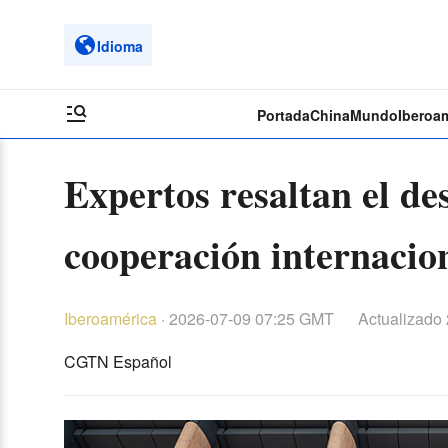
Idioma
Portada
China
Mundo
Iberoa
Expertos resaltan el des
cooperación internacio
Iberoamérica
·
2026-07-09 07:25 GMT
Actualizado
CGTN Español