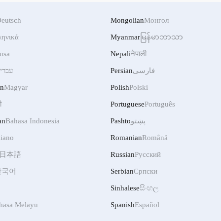
eutsch
Mongolian
Монгол
ληνικά
Myanmar
မြန်မာဘာသာ
usa
Nepali
नेपाली
עברי
Persian
فارسی
an
Magyar
Polish
Polski
ी
Portuguese
Português
an
Bahasa Indonesia
Pashto
پښتو
liano
Romanian
Română
日本語
Russian
Русский
한국어
Serbian
Српски
Sinhalese
සිංහල
hasa Melayu
Spanish
Español