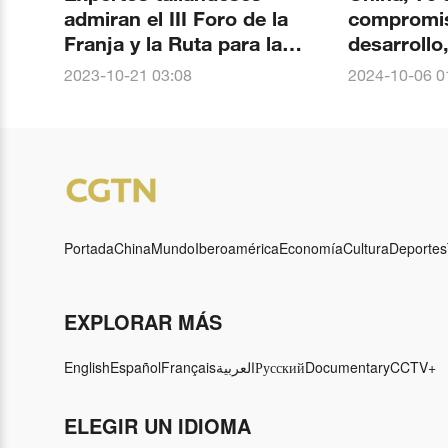
admiran el III Foro de la
compromiso
Franja y la Ruta para la
desarrollo
Cooperación Internacional
internacio
2023-10-21 03:08
2024-10-06 0
compartid
Portada
China
Mundo
Iberoamérica
Economía
Cultura
Deportes
EXPLORAR MÁS
English
Español
Français
العربية
Русский
Documentary
CCTV+
ELEGIR UN IDIOMA