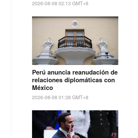
2026-08-08 02:13
GMT+8
Perú anuncia reanudación de
relaciones diplomáticas con
México
2026-08-08 01:38
GMT+8