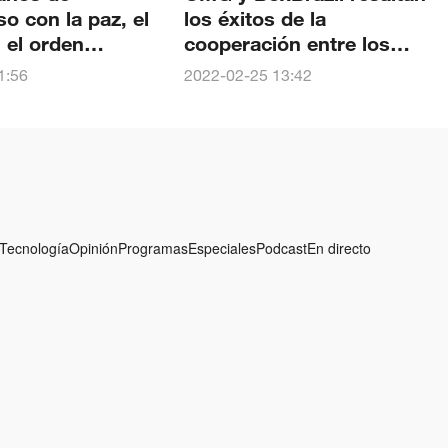
 con la paz, el
los éxitos de la
, el orden
cooperación entre los
nal y un destino
medios de comunicación
1:56
2022-02-25 13:42
o con el mundo
de China y Brasil
Tecnología
Opinión
Programas
Especiales
Podcast
En directo