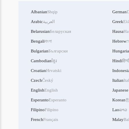
Albanian
Shqip
German
D
Arabic
العربية
Greek
Ελ
Belarusian
Беларуская
Hausa
Ha
Bengali
বাংলা
Hebrew
ת
Bulgarian
Български
Hungari
Cambodian
ខ្មែរ
Hindi
हिन्द
Croatian
Hrvatski
Indonesi
Czech
Český
Italian
Ita
English
English
Japanese
Esperanto
Esperanto
Korean
Filipino
Filipino
Lao
ລາວ
French
Français
Malay
Ba