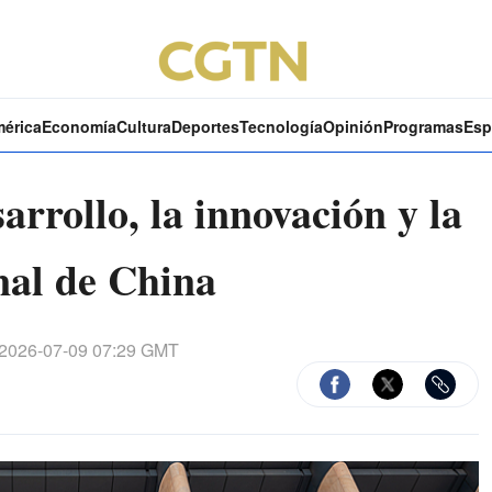
mérica
Economía
Cultura
Deportes
Tecnología
Opinión
Programas
Esp
arrollo, la innovación y la
nal de China
2026-07-09 07:29 GMT