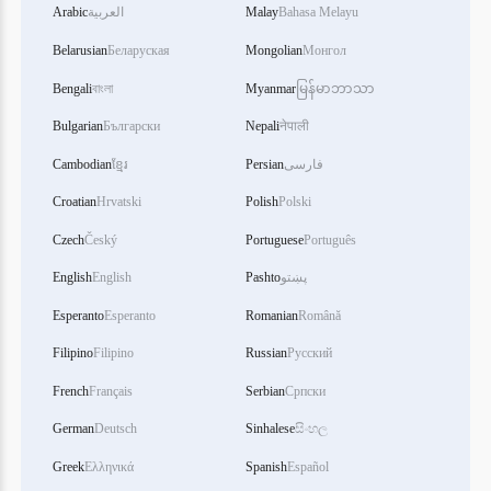
Arabic
العربية
Malay
Bahasa Melayu
Belarusian
Беларуская
Mongolian
Монгол
Bengali
বাংলা
Myanmar
မြန်မာဘာသာ
Bulgarian
Български
Nepali
नेपाली
Cambodian
ខ្មែរ
Persian
فارسی
Croatian
Hrvatski
Polish
Polski
Czech
Český
Portuguese
Português
English
English
Pashto
پښتو
Esperanto
Esperanto
Romanian
Română
Filipino
Filipino
Russian
Русский
French
Français
Serbian
Српски
German
Deutsch
Sinhalese
සිංහල
Greek
Ελληνικά
Spanish
Español