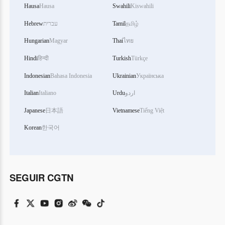
Hausa
Hausa
Swahili
Kiswahili
Hebrew
עברית
Tamil
தமிழ்
Hungarian
Magyar
Thai
ไทย
Hindi
हिन्दी
Turkish
Türkçe
Indonesian
Bahasa Indonesia
Ukrainian
Українська
Italian
Italiano
Urdu
اردو
Japanese
日本語
Vietnamese
Tiếng Việt
Korean
한국어
SEGUIR CGTN