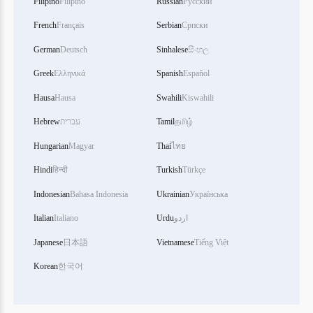
Filipino
Filipino
Russian
Русский
French
Français
Serbian
Српски
German
Deutsch
Sinhalese
සිංහල
Greek
Ελληνικά
Spanish
Español
Hausa
Hausa
Swahili
Kiswahili
Hebrew
עברית
Tamil
தமிழ்
Hungarian
Magyar
Thai
ไทย
Hindi
हिन्दी
Turkish
Türkçe
Indonesian
Bahasa Indonesia
Ukrainian
Українська
Italian
Italiano
Urdu
اردو
Japanese
日本語
Vietnamese
Tiếng Việt
Korean
한국어