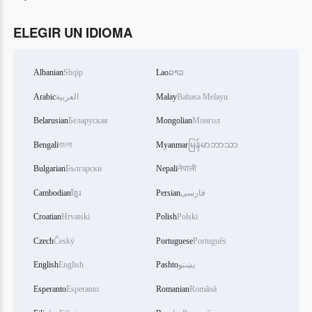
ELEGIR UN IDIOMA
Albanian
Shqip
Lao
ລາວ
Arabic
العربية
Malay
Bahasa Melayu
Belarusian
Беларуская
Mongolian
Монгол
Bengali
বাংলা
Myanmar
မြန်မာဘာသာ
Bulgarian
Български
Nepali
नेपाली
Cambodian
ខ្មែរ
Persian
فارسی
Croatian
Hrvatski
Polish
Polski
Czech
Český
Portuguese
Português
English
English
Pashto
پښتو
Esperanto
Esperanto
Romanian
Română