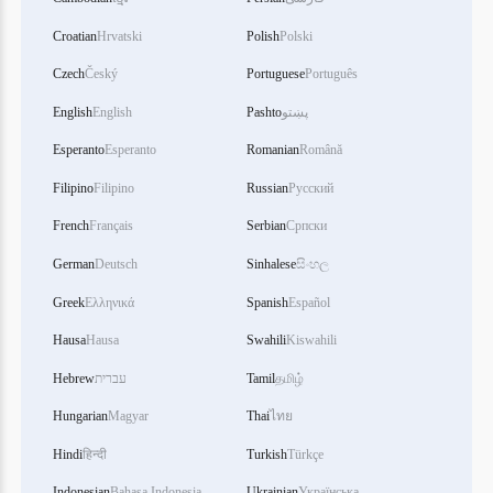
Croatian
Hrvatski
Polish
Polski
Czech
Český
Portuguese
Português
English
English
Pashto
پښتو
Esperanto
Esperanto
Romanian
Română
Filipino
Filipino
Russian
Русский
French
Français
Serbian
Српски
German
Deutsch
Sinhalese
සිංහල
Greek
Ελληνικά
Spanish
Español
Hausa
Hausa
Swahili
Kiswahili
Hebrew
עברית
Tamil
தமிழ்
Hungarian
Magyar
Thai
ไทย
Hindi
हिन्दी
Turkish
Türkçe
Indonesian
Bahasa Indonesia
Ukrainian
Українська