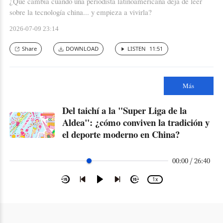
¿Qué cambia cuando una periodista latinoamericana deja de leer
sobre la tecnología china... y empieza a vivirla?
2026-07-09 23:14
Share
DOWNLOAD
LISTEN
11:51
Más
Del taichí a la "Super Liga de la
Aldea": ¿cómo conviven la tradición y
el deporte moderno en China?
00:00 / 26:40
1x