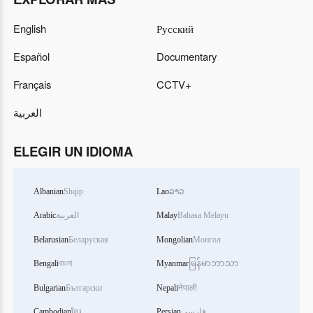
English
Русский
Español
Documentary
Français
CCTV+
العربية
ELEGIR UN IDIOMA
Albanian
Shqip
Lao
ລາວ
Arabic
العربية
Malay
Bahasa Melayu
Belarusian
Беларуская
Mongolian
Монгол
Bengali
বাংলা
Myanmar
မြန်မာဘာသာ
Bulgarian
Български
Nepali
नेपाली
Cambodian
ខ្មែរ
Persian
فارسی