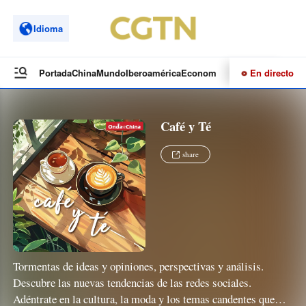
Idioma
En directo
Portada
China
Mundo
Iberoamérica
Economía
Cultura
Deportes
Te
Café y Té
share
Tormentas de ideas y opiniones, perspectivas y análisis.
Descubre las nuevas tendencias de las redes sociales.
Adéntrate en la cultura, la moda y los temas candentes que