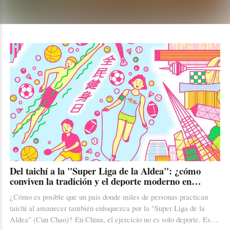
moldean el panorama social en China. Café y Té, tu dosis de
entretenimiento e información.
Del taichí a la "Super Liga de la Aldea": ¿cómo
conviven la tradición y el deporte moderno en
China?
¿Cómo es posible que un país donde miles de personas practican
taichí al amanecer también enloquezca por la "Super Liga de la
Aldea" (Cun Chao)? En China, el ejercicio no es solo deporte. Es