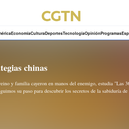
mérica
Economía
Cultura
Deportes
Tecnología
Opinión
Programas
Esp
tegias chinas
reino y familia cayeron en manos del enemigo, estudia "Las 36
Seguimos su paso para descubrir los secretos de la sabiduría de 