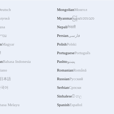
eutsch
Mongolian
Монгол
ληνικά
Myanmar
မြန်မာဘာသာ
usa
Nepali
नेपाली
עברי
Persian
فارسی
an
Magyar
Polish
Polski
ी
Portuguese
Português
an
Bahasa Indonesia
Pashto
پښتو
liano
Romanian
Română
日本語
Russian
Русский
한국어
Serbian
Српски
Sinhalese
සිංහල
hasa Melayu
Spanish
Español