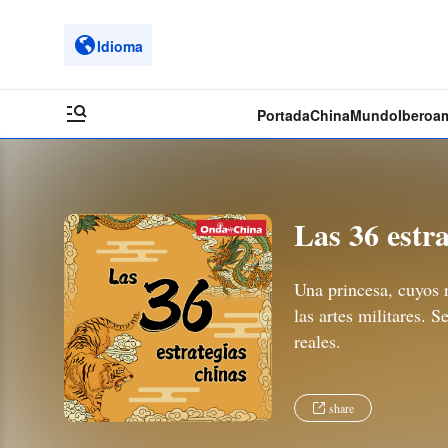
Idioma
Portada
China
Mundo
Iberoa
Las 36 estra
Una princesa, cuyos 
las artes militares. 
reales.
share