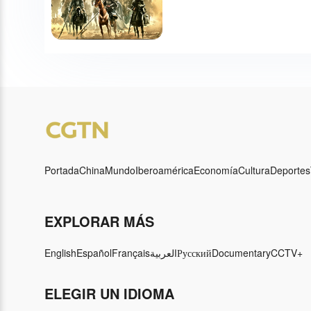
Portada
China
Mundo
Iberoamérica
Economía
Cultura
Deportes
EXPLORAR MÁS
English
Español
Français
العربية
Русский
Documentary
CCTV+
ELEGIR UN IDIOMA