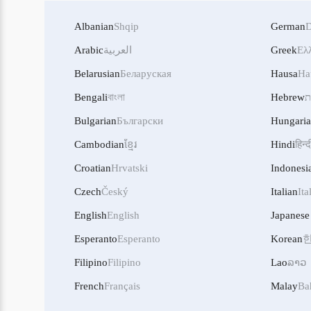
Albanian
Shqip
German
D
Arabic
العربية
Greek
Ελ
Belarusian
Беларуская
Hausa
Ha
Bengali
বাংলা
Hebrew
ת
Bulgarian
Български
Hungari
Cambodian
ខ្មែរ
Hindi
हिन्द
Croatian
Hrvatski
Indonesi
Czech
Český
Italian
Ita
English
English
Japanese
Esperanto
Esperanto
Korean
Filipino
Filipino
Lao
ລາວ
French
Français
Malay
Ba