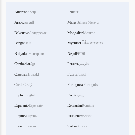
Albanian
Shqip
Lao
ລາວ
Arabic
العربية
Malay
Bahasa Melayu
Belarusian
Беларуская
Mongolian
Монгол
Bengali
বাংলা
Myanmar
မြန်မာဘာသာ
Bulgarian
Български
Nepali
नेपाली
Cambodian
ខ្មែរ
Persian
فارسی
Croatian
Hrvatski
Polish
Polski
Czech
Český
Portuguese
Português
English
English
Pashto
پښتو
Esperanto
Esperanto
Romanian
Română
Filipino
Filipino
Russian
Русский
French
Français
Serbian
Српски