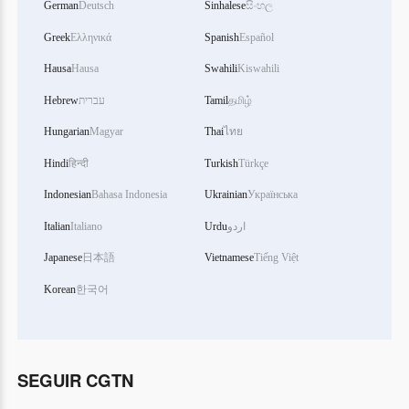
German
Deutsch
Sinhalese
සිංහල
Greek
Ελληνικά
Spanish
Español
Hausa
Hausa
Swahili
Kiswahili
Hebrew
עברית
Tamil
தமிழ்
Hungarian
Magyar
Thai
ไทย
Hindi
हिन्दी
Turkish
Türkçe
Indonesian
Bahasa Indonesia
Ukrainian
Українська
Italian
Italiano
Urdu
اردو
Japanese
日本語
Vietnamese
Tiếng Việt
Korean
한국어
SEGUIR CGTN