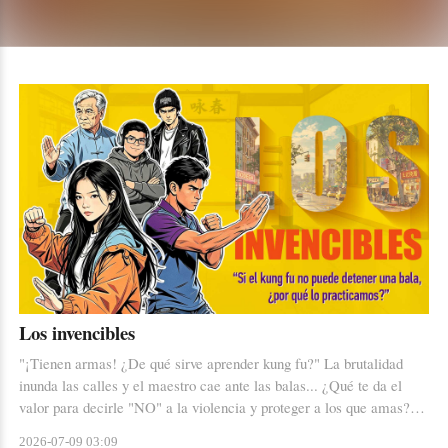
Acompáñanos en un viaje lleno de sabores, emociones y
aprendizajes, donde la diversidad y la unión son los
ingredientes principales.
Los invencibles
"¡Tienen armas! ¿De qué sirve aprender kung fu?" La brutalidad
inunda las calles y el maestro cae ante las balas... ¿Qué te da el
valor para decirle "NO" a la violencia y proteger a los que amas?
Cuando los que estamos lejos de casa nos negamos a que los
2026-07-09 03:09