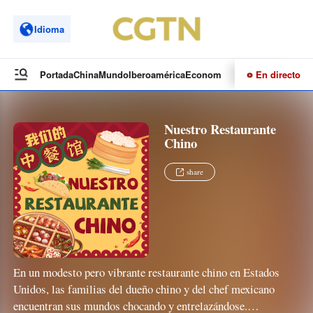
Idioma
En directo
Portada
China
Mundo
Iberoamérica
Economía
Cultura
Deportes
Te
Nuestro Restaurante
Chino
share
En un modesto pero vibrante restaurante chino en Estados
Unidos, las familias del dueño chino y del chef mexicano
encuentran sus mundos chocando y entrelazándose.