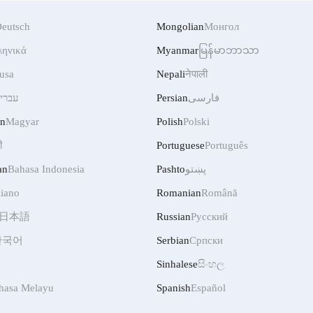
eutsch
Mongolian
Монгол
ληνικά
Myanmar
မြန်မာဘာသာ
usa
Nepali
नेपाली
עברי
Persian
فارسی
an
Magyar
Polish
Polski
ी
Portuguese
Português
an
Bahasa Indonesia
Pashto
پښتو
liano
Romanian
Română
日本語
Russian
Русский
한국어
Serbian
Српски
Sinhalese
සිංහල
hasa Melayu
Spanish
Español