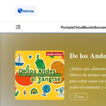
Idioma
Portada
China
Mundo
Iberoa
De los Ande
¿Sabías que alimento
Odisea de plantas am
para echar raíces en 
audio-documental y d
share