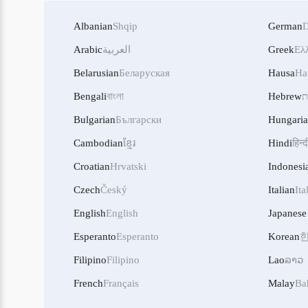
Albanian
Shqip
German
D
Arabic
العربية
Greek
Ελ
Belarusian
Беларуская
Hausa
Ha
Bengali
বাংলা
Hebrew
ת
Bulgarian
Български
Hungari
Cambodian
ខ្មែរ
Hindi
हिन्द
Croatian
Hrvatski
Indonesi
Czech
Český
Italian
Ita
English
English
Japanese
Esperanto
Esperanto
Korean
Filipino
Filipino
Lao
ລາວ
French
Français
Malay
Ba