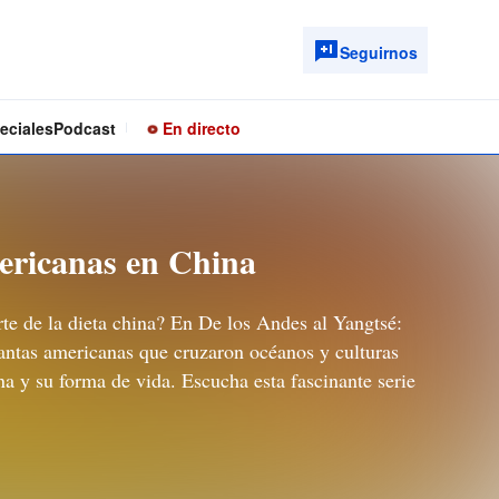
Seguirnos
eciales
Podcast
En directo
mericanas en China
te de la dieta china? En De los Andes al Yangtsé:
antas americanas que cruzaron océanos y culturas
ina y su forma de vida. Escucha esta fascinante serie