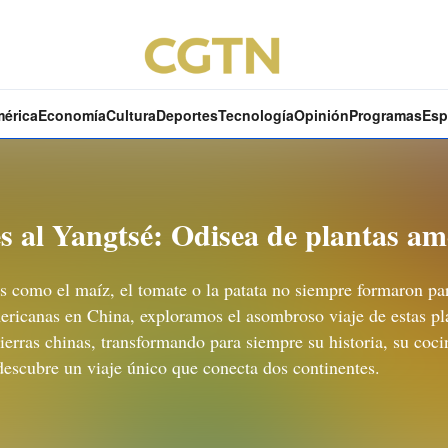
mérica
Economía
Cultura
Deportes
Tecnología
Opinión
Programas
Esp
s al Yangtsé: Odisea de plantas a
s como el maíz, el tomate o la patata no siempre formaron par
ericanas en China, exploramos el asombroso viaje de estas pl
tierras chinas, transformando para siempre su historia, su coc
escubre un viaje único que conecta dos continentes.