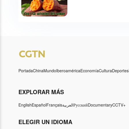
Portada
China
Mundo
Iberoamérica
Economía
Cultura
Deportes
EXPLORAR MÁS
English
Español
Français
العربية
Русский
Documentary
CCTV+
ELEGIR UN IDIOMA