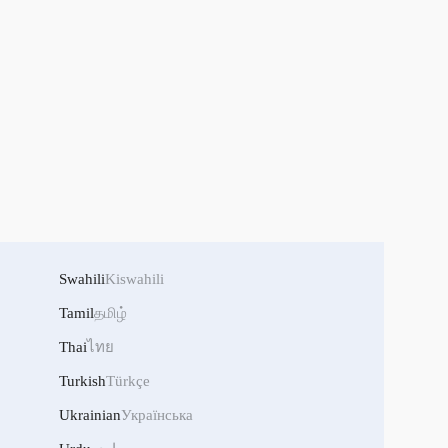
Swahili
Kiswahili
Tamil
தமிழ்
Thai
ไทย
Turkish
Türkçe
Ukrainian
Українська