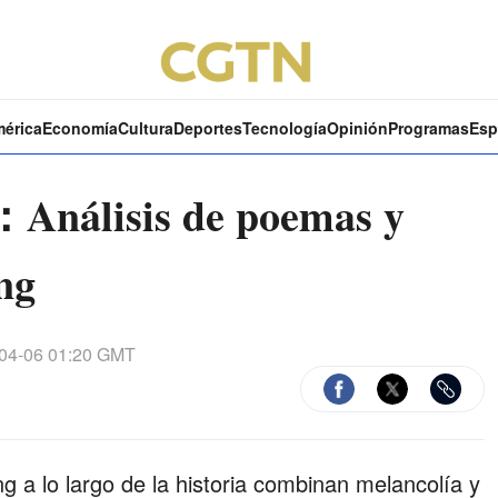
mérica
Economía
Cultura
Deportes
Tecnología
Opinión
Programas
Esp
Análisis de poemas y
ng
04-06 01:20 GMT
 a lo largo de la historia combinan melancolía y