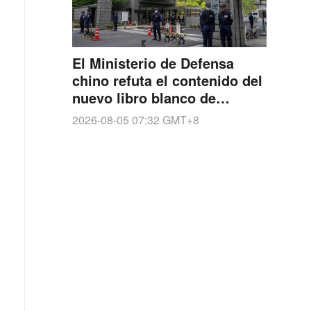
El Ministerio de Defensa
chino refuta el contenido del
nuevo libro blanco de
defensa japonés
2026-08-05 07:32
GMT+8