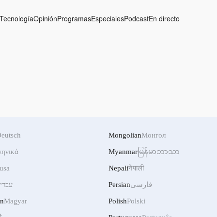
Tecnología
Opinión
Programas
Especiales
Podcast
En directo
eutsch
Mongolian
Монгол
ληνικά
Myanmar
မြန်မာဘာသာ
usa
Nepali
नेपाली
עברי
Persian
فارسی
an
Magyar
Polish
Polski