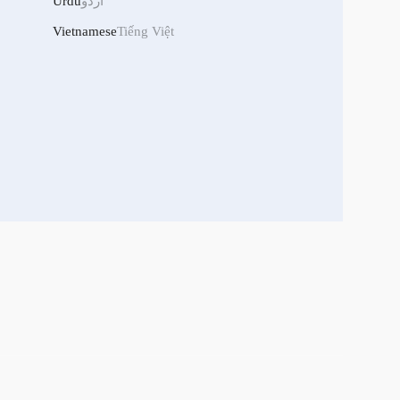
Urdu
اردو
Vietnamese
Tiếng Việt