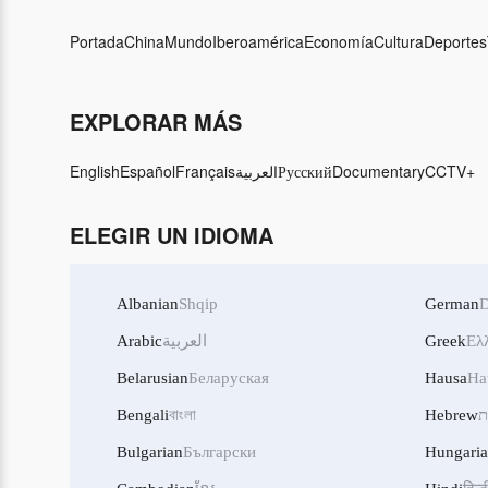
Portada
China
Mundo
Iberoamérica
Economía
Cultura
Deportes
EXPLORAR MÁS
English
Español
Français
العربية
Русский
Documentary
CCTV+
ELEGIR UN IDIOMA
Albanian
Shqip
German
D
Arabic
العربية
Greek
Ελ
Belarusian
Беларуская
Hausa
Ha
Bengali
বাংলা
Hebrew
ת
Bulgarian
Български
Hungari