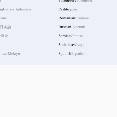
ी
Portuguese
Português
an
Bahasa Indonesia
Pashto
پښتو
liano
Romanian
Română
日本語
Russian
Русский
한국어
Serbian
Српски
Sinhalese
සිංහල
hasa Melayu
Spanish
Español