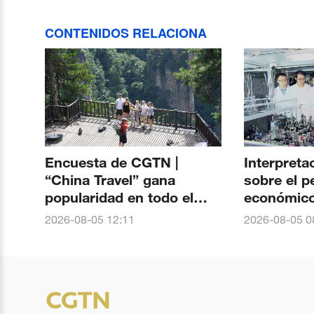
CONTENIDOS RELACIONA
Encuesta de CGTN |
Interpreta
“China Travel” gana
sobre el 
popularidad en todo el
económico 
mundo. Más del 90 % de
El nacimie
2026-08-05 12:11
2026-08-05 0
los encuestados ven un
Jiuzhang-3
aumento del interés global
liderazgo 
por China
China en 
cuántica f