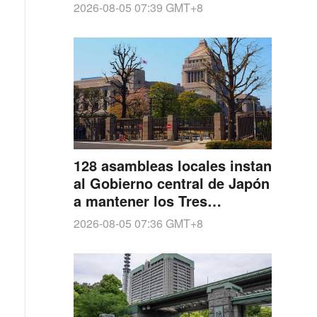
UU. en Kagoshima
2026-08-05 07:39
GMT+8
128 asambleas locales instan
al Gobierno central de Japón
a mantener los Tres
Principios No Nucleares
2026-08-05 07:36
GMT+8