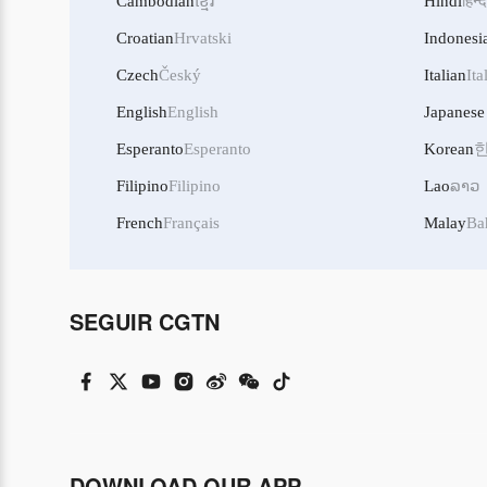
Cambodian
ខ្មែរ
Hindi
हिन्द
Croatian
Hrvatski
Indonesi
Czech
Český
Italian
Ita
English
English
Japanese
Esperanto
Esperanto
Korean
Filipino
Filipino
Lao
ລາວ
French
Français
Malay
Ba
SEGUIR CGTN
DOWNLOAD OUR APP