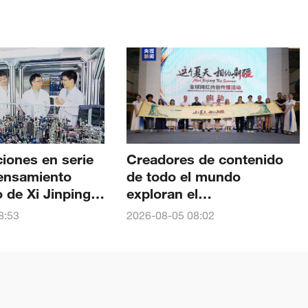
ciones en serie
Creadores de contenido
pensamiento
de todo el mundo
de Xi Jinping:
exploran el
nto de
patrimonio milenario y la
8:53
2026-08-05 08:02
 consolidó el
vida moderna de la región
internacional de
computación
otónica